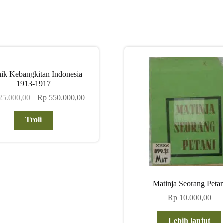
ik Kebangkitan Indonesia
1913-1917
Harga
Harga
25.000,00
Rp
550.000,00
aslinya
saat
adalah:
ini
Troli
Rp 625.000,00.
adalah:
Rp 550.000,00.
Matinja Seorang Petan
Rp
10.000,00
Lebih lanjut