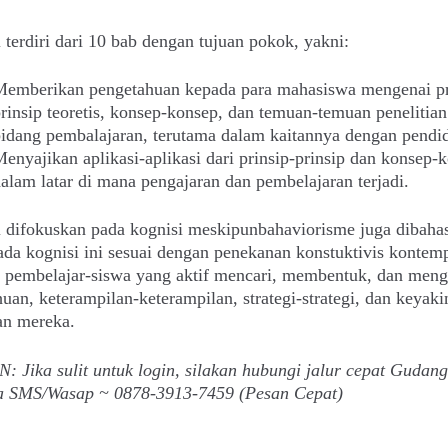
 terdiri dari 10 bab dengan tujuan pokok, yakni:
emberikan pengetahuan kepada para mahasiswa mengenai pr
rinsip teoretis, konsep-konsep, dan temuan-temuan penelitia
idang pembalajaran, terutama dalam kaitannya dengan pendi
enyajikan aplikasi-aplikasi dari prinsip-prinsip dan konsep-
alam latar di mana pengajaran dan pembelajaran terjadi.
 difokuskan pada kognisi meskipunbahaviorisme juga dibahas 
da kognisi ini sesuai dengan penekanan konstuktivis kontem
p pembelajar-siswa yang aktif mencari, membentuk, dan men
uan, keterampilan-keterampilan, strategi-strategi, dan keyaki
an mereka.
 Jika sulit untuk login, silakan hubungi jalur cepat Gudan
ia SMS/Wasap ~ 0878-3913-7459 (Pesan Cepat)