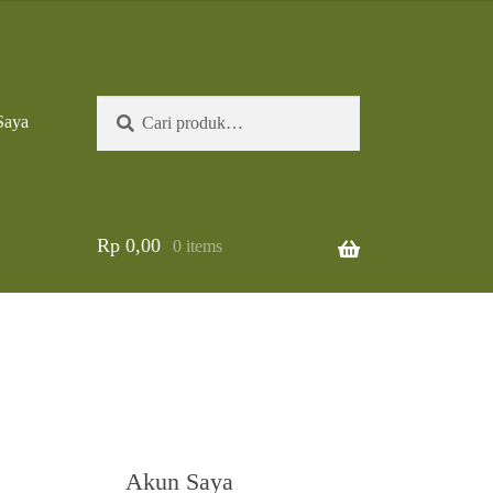
Pencarian
Cari
Saya
untuk:
Rp
0,00
0 items
Akun Saya