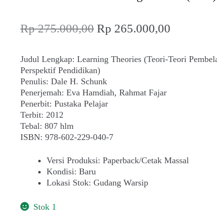
Harga
Harga
Rp
275.000,00
Rp
265.000,00
aslinya
saat
adalah:
ini
Judul Lengkap: Learning Theories (Teori-Teori Pembela
Perspektif Pendidikan)
Rp 275.000,00.
adalah:
Penulis: Dale H. Schunk
Rp 265.0
Penerjemah: Eva Hamdiah, Rahmat Fajar
Penerbit: Pustaka Pelajar
Terbit: 2012
Tebal: 807 hlm
ISBN: 978-602-229-040-7
Versi Produksi
:
Paperback/Cetak Massal
Kondisi
:
Baru
Lokasi Stok
:
Gudang Warsip
Stok 1