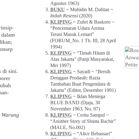
Agustus 1963)
BUKU
~ Muhidin M. Dahlan ~
Inilah Resensi
(2020)
KLIPING
~ Zuhri & Baskoro ~
insip-
“Pencemaran Udara Aroma
Terasi Masuk Lemari”
n dalam
(FORUM_No. 1 Th. III, 28 April
dikan;
1994)
konsep
KLIPING
~ “Timah Hitam di
Atas Jakarta” (Panji Masyarakat,
Mei 1997)
di sini.
KLIPING
~ Sayadi ~ “Bersih
Denggan Prodasih: Razia
porer
Tambahan Buat Pengendara di
gubah
Jakarta” (Editor, Desember 1991)
nan-
KLIPING
~ Iklan Mentega
BLUE BAND (Djaja, 30
November 1963, No. 97)
g Warung
KLIPING
~ Cerita Sampul ~
“Another Story of Shinta Bachir”
(MALE, No.002)
KLIPING
~ “Alice Bebassari”