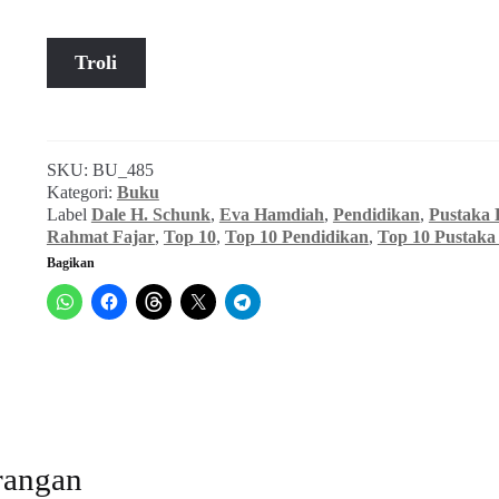
Kuantitas
Troli
Dale
H.
Schunk
~
SKU:
BU_485
Learning
Kategori:
Buku
Theories
Label
Dale H. Schunk
,
Eva Hamdiah
,
Pendidikan
,
Pustaka 
(2012)
Rahmat Fajar
,
Top 10
,
Top 10 Pendidikan
,
Top 10 Pustaka 
Bagikan
rangan