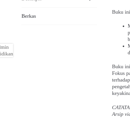
Buku ini
Berkas
M
p
b
M
d
Buku ini
Fokus pa
terhada
pengetah
keyakin
CATATAN:
Arsip v