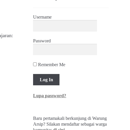
Username
jaran:
Password
00,00.
Remember Me
Lupa password?
Baru pertamakali berkunjung di Warung
Arsip? Silakan mendaftar sebagai warga
komunitas
di sini
.