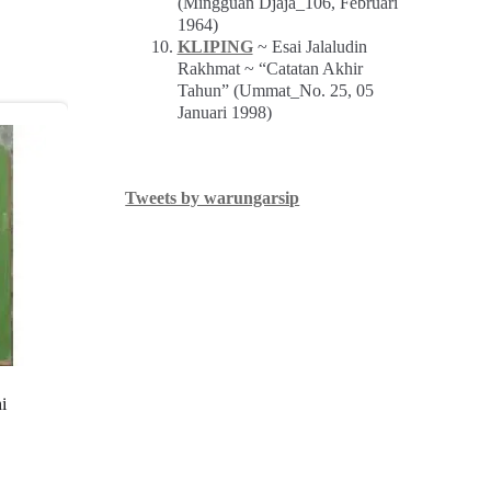
(Mingguan Djaja_106, Februari
1964)
KLIPING
~ Esai Jalaludin
Rakhmat ~ “Catatan Akhir
Tahun” (Ummat_No. 25, 05
Januari 1998)
Tweets by warungarsip
i