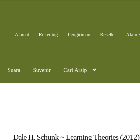
000,00.
Alamat
Rekening
Pengiriman
Reseller
Akun 
Suara
Suvenir
Cari Arsip
Dale H. Schunk ~ Learning Theories (2012)