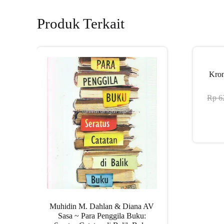
Produk Terkait
Kron
Rp
6
Muhidin M. Dahlan & Diana AV
Sasa ~ Para Penggila Buku: