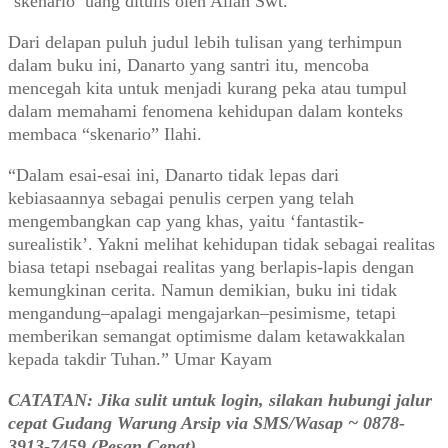
‘skenario’ uang ditulis oleh Allah Swt.
Dari delapan puluh judul lebih tulisan yang terhimpun
dalam buku ini, Danarto yang santri itu, mencoba
mencegah kita untuk menjadi kurang peka atau tumpul
dalam memahami fenomena kehidupan dalam konteks
membaca “skenario” Ilahi.
“Dalam esai-esai ini, Danarto tidak lepas dari
kebiasaannya sebagai penulis cerpen yang telah
mengembangkan cap yang khas, yaitu ‘fantastik-
surealistik’. Yakni melihat kehidupan tidak sebagai realitas
biasa tetapi nsebagai realitas yang berlapis-lapis dengan
kemungkinan cerita. Namun demikian, buku ini tidak
mengandung–apalagi mengajarkan–pesimisme, tetapi
memberikan semangat optimisme dalam ketawakkalan
kepada takdir Tuhan.” Umar Kayam
CATATAN: Jika sulit untuk login, silakan hubungi jalur
cepat Gudang Warung Arsip via SMS/Wasap ~ 0878-
3913-7459 (Pesan Cepat)