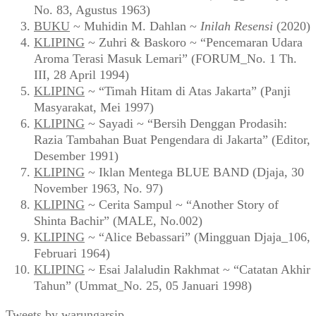
No. 83, Agustus 1963)
BUKU
~ Muhidin M. Dahlan ~
Inilah Resensi
(2020)
KLIPING
~ Zuhri & Baskoro ~ “Pencemaran Udara
Aroma Terasi Masuk Lemari” (FORUM_No. 1 Th.
III, 28 April 1994)
KLIPING
~ “Timah Hitam di Atas Jakarta” (Panji
Masyarakat, Mei 1997)
KLIPING
~ Sayadi ~ “Bersih Denggan Prodasih:
Razia Tambahan Buat Pengendara di Jakarta” (Editor,
Desember 1991)
KLIPING
~ Iklan Mentega BLUE BAND (Djaja, 30
November 1963, No. 97)
KLIPING
~ Cerita Sampul ~ “Another Story of
Shinta Bachir” (MALE, No.002)
KLIPING
~ “Alice Bebassari” (Mingguan Djaja_106,
Februari 1964)
KLIPING
~ Esai Jalaludin Rakhmat ~ “Catatan Akhir
Tahun” (Ummat_No. 25, 05 Januari 1998)
Tweets by warungarsip