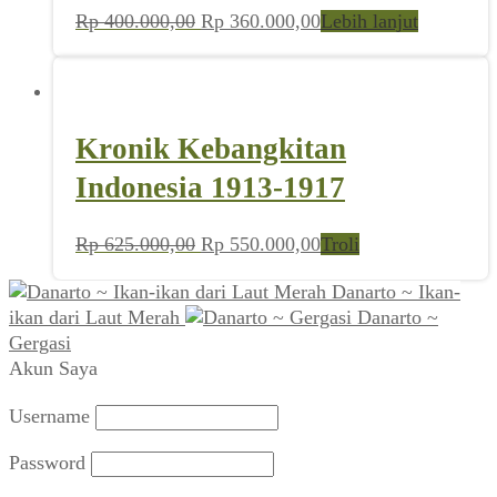
Harga
Harga
Rp
400.000,00
Rp
360.000,00
Lebih lanjut
aslinya
saat
adalah:
ini
Rp 400.000,00.
adalah:
Rp 360.000,00.
Kronik Kebangkitan
Indonesia 1913-1917
Harga
Harga
Rp
625.000,00
Rp
550.000,00
Troli
aslinya
saat
Danarto ~ Ikan-
adalah:
ini
ikan dari Laut Merah
Danarto ~
Rp 625.000,00.
adalah:
Gergasi
Rp 550.000,00.
Akun Saya
Username
Password