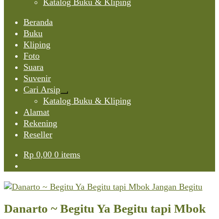
Katalog Buku & Kliping
Beranda
Buku
Kliping
Foto
Suara
Suvenir
Cari Arsip
Expand
Katalog Buku & Kliping
child
Alamat
menu
Rekening
Reseller
Rp
0,00
0 items
Danarto ~ Begitu Ya Begitu tapi Mbok