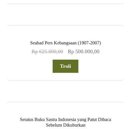
Seabad Pers Kebangsaan (1907-2007)
Harga
Harga
Rp
625.000,00
Rp
500.000,00
aslinya
saat
adalah:
ini
Troli
Rp 625.000,00.
adalah:
Rp 500.000,00
Seratus Buku Sastra Indonesia yang Patut Dibaca
Sebelum Dikuburkan