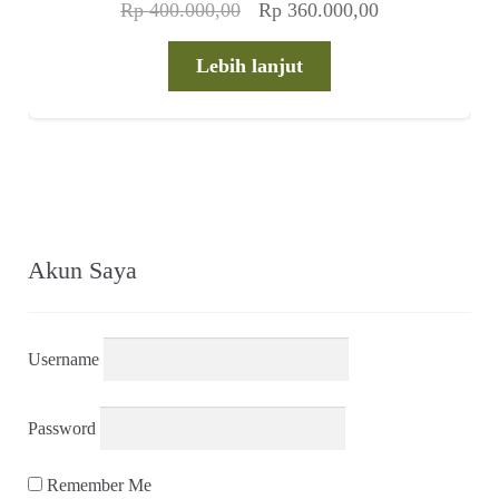
Harga
Harga
Rp
400.000,00
Rp
360.000,00
aslinya
saat
adalah:
ini
Lebih lanjut
Rp 400.000,00.
adalah:
Rp 360.000,00
Akun Saya
Username
Password
Remember Me