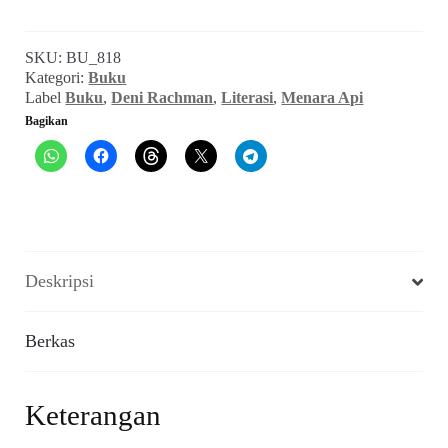
~
Pohon
SKU:
BU_818
Buku
Kategori:
Buku
di
Label
Buku
,
Deni Rachman
,
Literasi
,
Menara Api
Bandung,
Bagikan
Sejarah
Kecil
Komunitas
Buku
di
Bandung
2000-
Deskripsi
2009
(2018)
Berkas
Keterangan