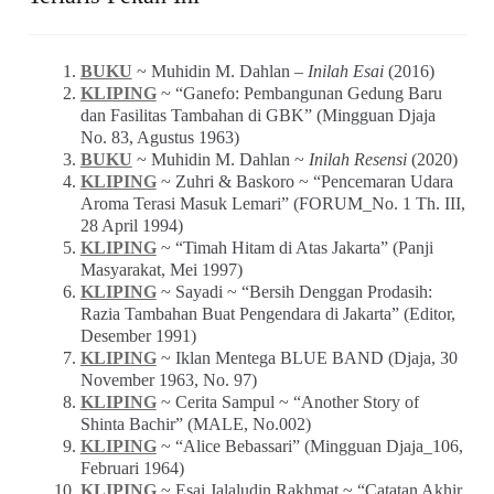
BUKU
~ Muhidin M. Dahlan –
Inilah Esai
(2016)
KLIPING
~ “Ganefo: Pembangunan Gedung Baru
dan Fasilitas Tambahan di GBK” (Mingguan Djaja
No. 83, Agustus 1963)
BUKU
~ Muhidin M. Dahlan ~
Inilah Resensi
(2020)
KLIPING
~ Zuhri & Baskoro ~ “Pencemaran Udara
Aroma Terasi Masuk Lemari” (FORUM_No. 1 Th. III,
28 April 1994)
KLIPING
~ “Timah Hitam di Atas Jakarta” (Panji
Masyarakat, Mei 1997)
KLIPING
~ Sayadi ~ “Bersih Denggan Prodasih:
Razia Tambahan Buat Pengendara di Jakarta” (Editor,
Desember 1991)
KLIPING
~ Iklan Mentega BLUE BAND (Djaja, 30
November 1963, No. 97)
KLIPING
~ Cerita Sampul ~ “Another Story of
Shinta Bachir” (MALE, No.002)
KLIPING
~ “Alice Bebassari” (Mingguan Djaja_106,
Februari 1964)
KLIPING
~ Esai Jalaludin Rakhmat ~ “Catatan Akhir