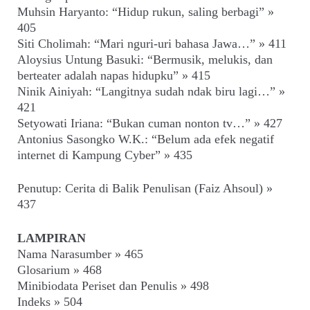
Muhsin Haryanto: “Hidup rukun, saling berbagi” »
405
Siti Cholimah: “Mari nguri-uri bahasa Jawa…” » 411
Aloysius Untung Basuki: “Bermusik, melukis, dan
berteater adalah napas hidupku” » 415
Ninik Ainiyah: “Langitnya sudah ndak biru lagi…” »
421
Setyowati Iriana: “Bukan cuman nonton tv…” » 427
Antonius Sasongko W.K.: “Belum ada efek negatif
internet di Kampung Cyber” » 435
Penutup: Cerita di Balik Penulisan (Faiz Ahsoul) »
437
LAMPIRAN
Nama Narasumber » 465
Glosarium » 468
Minibiodata Periset dan Penulis » 498
Indeks » 504