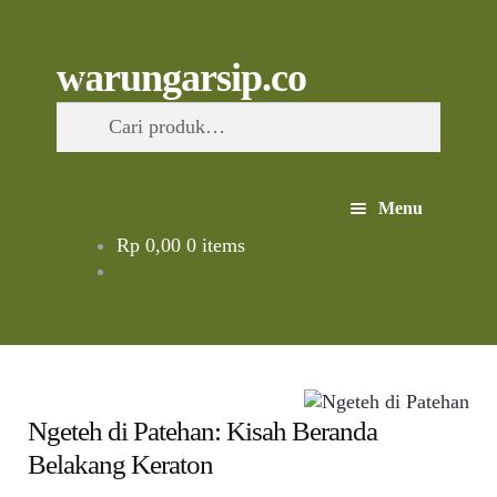
Skip
to
content
Skip
Skip
Cari
warungarsip.co
to
to
Pencarian
navigation
content
untuk:
Menu
Rp
0,00
0 items
Beranda
Buku
Kliping
Ngeteh di Patehan: Kisah Beranda
Foto
Belakang Keraton