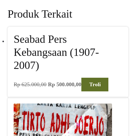
Produk Terkait
Seabad Pers
Kebangsaan (1907-
2007)
Harga
Harga
Rp
625.000,00
Rp
500.000,00
Troli
aslinya
saat
adalah:
ini
Rp 625.000,00.
adalah:
Rp 500.000,00.