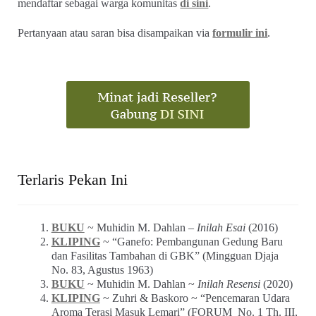
mendaftar sebagai warga komunitas
di sini
.
Pertanyaan atau saran bisa disampaikan via
formulir ini
.
Terlaris Pekan Ini
BUKU
~ Muhidin M. Dahlan –
Inilah Esai
(2016)
KLIPING
~ “Ganefo: Pembangunan Gedung Baru
dan Fasilitas Tambahan di GBK” (Mingguan Djaja
No. 83, Agustus 1963)
BUKU
~ Muhidin M. Dahlan ~
Inilah Resensi
(2020)
KLIPING
~ Zuhri & Baskoro ~ “Pencemaran Udara
Aroma Terasi Masuk Lemari” (FORUM_No. 1 Th. III,