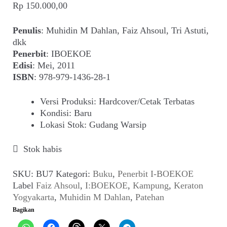
Suara
Rp
150.000,00
Penulis
: Muhidin M Dahlan, Faiz Ahsoul, Tri Astuti,
Suvenir
dkk
Penerbit
: IBOEKOE
Expand
Cari Arsip
Edisi
: Mei, 2011
child
ISBN
: 978-979-1436-28-1
menu
Alamat
Versi Produksi
:
Hardcover/Cetak Terbatas
Kondisi
:
Baru
Rekening
Lokasi Stok
:
Gudang Warsip
Reseller
Stok habis
SKU:
BU7
Kategori:
Buku
,
Penerbit I-BOEKOE
Label
Faiz Ahsoul
,
I:BOEKOE
,
Kampung
,
Keraton
Yogyakarta
,
Muhidin M Dahlan
,
Patehan
Bagikan