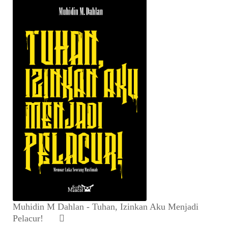
Muhidin M Dahlan - Tuhan, Izinkan Aku Menjadi
Pelacur!