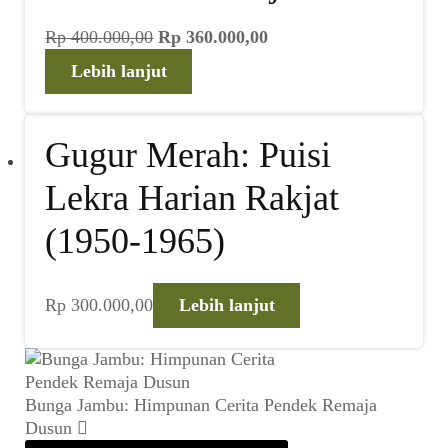
Harga
Harga
Rp
400.000,00
Rp
360.000,00
aslinya
saat
Lebih lanjut
adalah:
ini
Rp 400.000,00.
adalah:
Rp 360.000,00.
Gugur Merah: Puisi
Lekra Harian Rakjat
(1950-1965)
Rp
300.000,00
Lebih lanjut
Bunga Jambu: Himpunan Cerita Pendek Remaja
Dusun