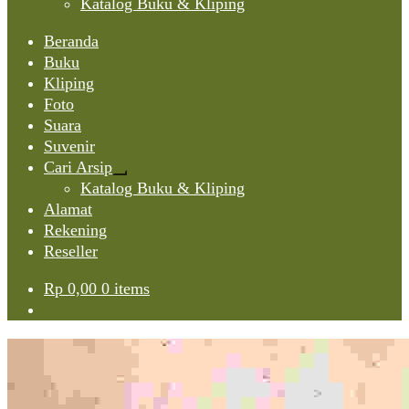
Katalog Buku & Kliping
Beranda
Buku
Kliping
Foto
Suara
Suvenir
Cari Arsip
Expand
Katalog Buku & Kliping
child
Alamat
menu
Rekening
Reseller
Rp
0,00
0 items