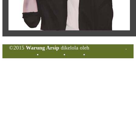
©2015
Warung Arsip
dikelola oleh
Indonesia Buku
.
Tentang
•
Peta Situs
•
Kerani
•
Privacy Policy