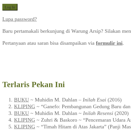
Lupa password?
Baru pertamakali berkunjung di Warung Arsip? Silakan men
Pertanyaan atau saran bisa disampaikan via
formulir ini
.
Terlaris Pekan Ini
BUKU
~ Muhidin M. Dahlan –
Inilah Esai
(2016)
KLIPING
~ “Ganefo: Pembangunan Gedung Baru dan F
BUKU
~ Muhidin M. Dahlan ~
Inilah Resensi
(2020)
KLIPING
~ Zuhri & Baskoro ~ “Pencemaran Udara Ar
KLIPING
~ “Timah Hitam di Atas Jakarta” (Panji Mas