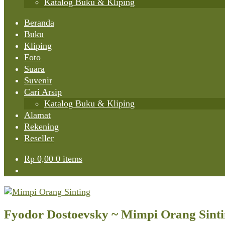
Katalog Buku & Kliping
Beranda
Buku
Kliping
Foto
Suara
Suvenir
Cari Arsip
Katalog Buku & Kliping
Alamat
Rekening
Reseller
Rp
0,00
0 items
Fyodor Dostoevsky ~ Mimpi Orang Sint