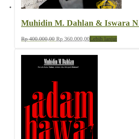
Muhidin M. Dahlan & Iswara N.
Harga
Harga
Rp
400.000,00
Rp
360.000,00
Lebih lanjut
aslinya
saat
adalah:
ini
Rp 400.000,00.
adalah:
Rp 360.000,00.