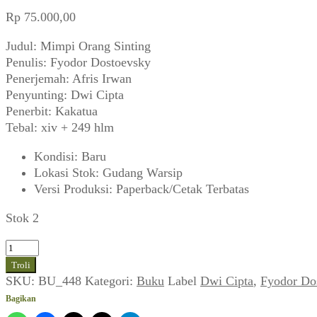
Rp
75.000,00
Judul: Mimpi Orang Sinting
Penulis: Fyodor Dostoevsky
Penerjemah: Afris Irwan
Penyunting: Dwi Cipta
Penerbit: Kakatua
Tebal: xiv + 249 hlm
Kondisi
:
Baru
Lokasi Stok
:
Gudang Warsip
Versi Produksi
:
Paperback/Cetak Terbatas
Stok 2
Kuantitas
Fyodor
Troli
Dostoevsky
SKU:
BU_448
Kategori:
Buku
Label
Dwi Cipta
,
Fyodor Do
~
Bagikan
Mimpi