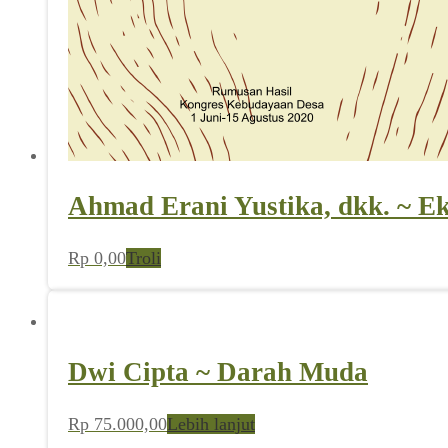
Ahmad Erani Yustika, dkk. ~ E
Rp
0,00
Troli
Dwi Cipta ~ Darah Muda
Rp
75.000,00
Lebih lanjut