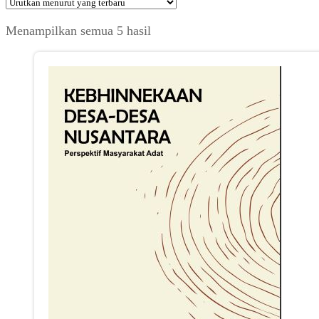
Diurutkan
Menampilkan semua 5 hasil
menurut
yang
terbaru