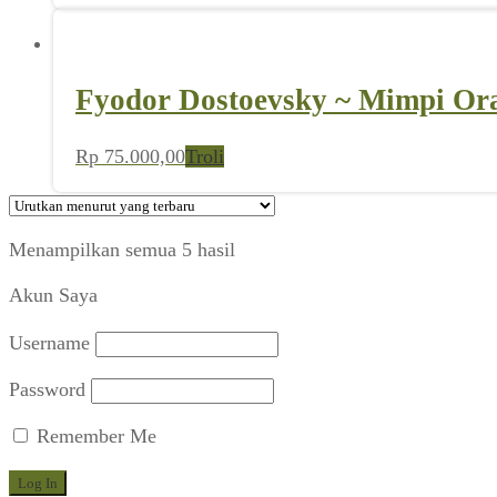
Fyodor Dostoevsky ~ Mimpi Ora
Rp
75.000,00
Troli
Diurutkan
Menampilkan semua 5 hasil
menurut
Akun Saya
yang
terbaru
Username
Password
Remember Me