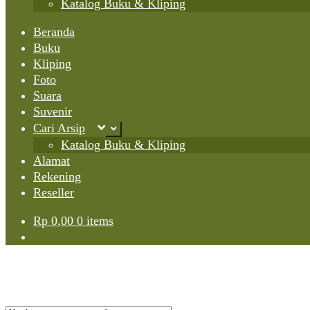
Katalog Buku & Kliping
Beranda
Buku
Kliping
Foto
Suara
Suvenir
Cari Arsip
Expand
child
Katalog Buku & Kliping
menu
Alamat
Rekening
Reseller
Rp
0,00
0 items