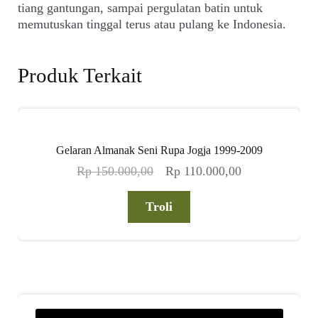
tiang gantungan, sampai pergulatan batin untuk
memutuskan tinggal terus atau pulang ke Indonesia.
Produk Terkait
Gelaran Almanak Seni Rupa Jogja 1999-2009
Harga
Harga
Rp
150.000,00
Rp
110.000,00
aslinya
saat
adalah:
ini
Troli
Rp 150.000,00.
adalah:
Rp 110.000,00