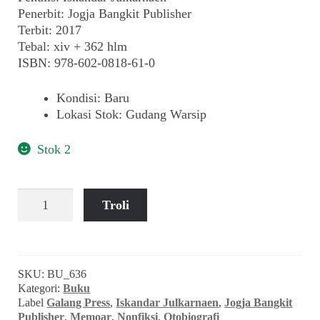
child
Penerbit: Jogja Bangkit Publisher
menu
Terbit: 2017
Alamat
Tebal: xiv + 362 hlm
ISBN: 978-602-0818-61-0
Rekening
Kondisi
:
Baru
Lokasi Stok
:
Gudang Warsip
Reseller
Stok 2
Kuantitas
Troli
Iskandar
Julkarnaen
~
PULANG
SKU:
BU_636
Kategori:
Buku
Label
Galang Press
,
Iskandar Julkarnaen
,
Jogja Bangkit
Publisher
,
Memoar
,
Nonfiksi
,
Otobiografi