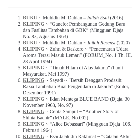
BUKU
~ Muhidin M. Dahlan –
Inilah Esai
(2016)
KLIPING
~ “Ganefo: Pembangunan Gedung Baru
dan Fasilitas Tambahan di GBK” (Mingguan Djaja
No. 83, Agustus 1963)
BUKU
~ Muhidin M. Dahlan ~
Inilah Resensi
(2020)
KLIPING
~ Zuhri & Baskoro ~ “Pencemaran Udara
Aroma Terasi Masuk Lemari” (FORUM_No. 1 Th. III,
28 April 1994)
KLIPING
~ “Timah Hitam di Atas Jakarta” (Panji
Masyarakat, Mei 1997)
KLIPING
~ Sayadi ~ “Bersih Denggan Prodasih:
Razia Tambahan Buat Pengendara di Jakarta” (Editor,
Desember 1991)
KLIPING
~ Iklan Mentega BLUE BAND (Djaja, 30
November 1963, No. 97)
KLIPING
~ Cerita Sampul ~ “Another Story of
Shinta Bachir” (MALE, No.002)
KLIPING
~ “Alice Bebassari” (Mingguan Djaja_106,
Februari 1964)
KLIPING
~ Esai Jalaludin Rakhmat ~ “Catatan Akhir