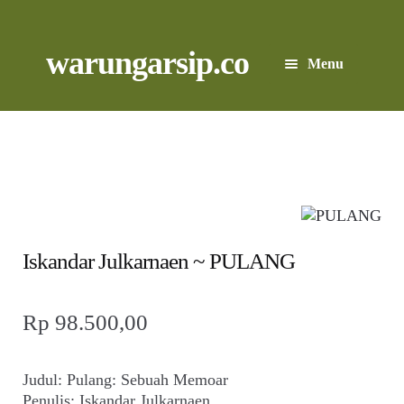
Skip
to
content
Skip
Skip
warungarsip.co
Menu
to
to
navigation
content
Beranda
Buku
Kliping
Foto
Iskandar Julkarnaen ~ PULANG
Suara
Rp
98.500,00
Suvenir
Judul: Pulang: Sebuah Memoar
Expand
Penulis: Iskandar Julkarnaen
Cari Arsip