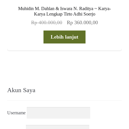
Muhidin M. Dahlan & Iswara N. Raditya ~ Karya-
Karya Lengkap Tirto Adhi Soerjo
Harga
Harga
Rp
400.000,00
Rp
360.000,00
aslinya
saat
adalah:
ini
Lebih lanjut
Rp 400.000,00.
adalah:
Rp 360.000,00
Akun Saya
Username