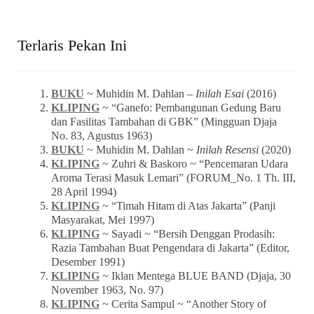
Terlaris Pekan Ini
BUKU
~ Muhidin M. Dahlan –
Inilah Esai
(2016)
KLIPING
~ “Ganefo: Pembangunan Gedung Baru
dan Fasilitas Tambahan di GBK” (Mingguan Djaja
No. 83, Agustus 1963)
BUKU
~ Muhidin M. Dahlan ~
Inilah Resensi
(2020)
KLIPING
~ Zuhri & Baskoro ~ “Pencemaran Udara
Aroma Terasi Masuk Lemari” (FORUM_No. 1 Th. III,
28 April 1994)
KLIPING
~ “Timah Hitam di Atas Jakarta” (Panji
Masyarakat, Mei 1997)
KLIPING
~ Sayadi ~ “Bersih Denggan Prodasih:
Razia Tambahan Buat Pengendara di Jakarta” (Editor,
Desember 1991)
KLIPING
~ Iklan Mentega BLUE BAND (Djaja, 30
November 1963, No. 97)
KLIPING
~ Cerita Sampul ~ “Another Story of