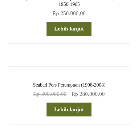
1950-1965
Rp
250.000,00
Lebih lanjut
Seabad Pers Perempuan (1908-2008)
Harga
Harga
Rp
300.000,00
Rp
280.000,00
aslinya
saat
adalah:
ini
Lebih lanjut
Rp 300.000,00.
adalah:
Rp 280.000,00