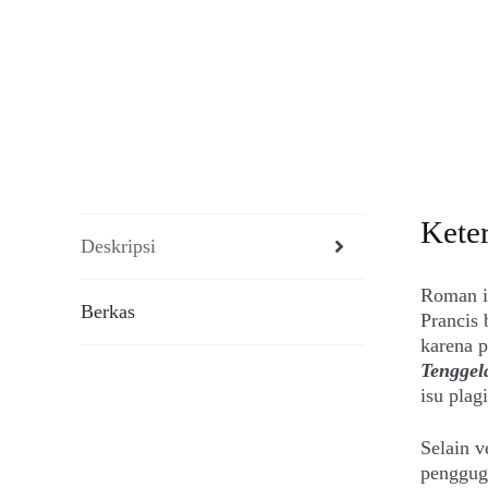
Kete
Deskripsi
Roman in
Berkas
Prancis 
karena 
Tenggel
isu plag
Selain v
penggug