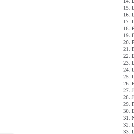
D
D
D
D
B
P
B
D
D
D
D
P
J
J
D
D
D
D