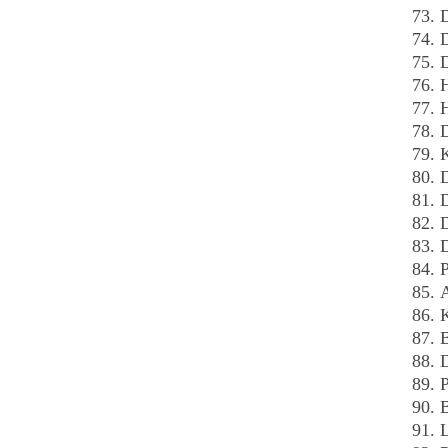
D
D
D
H
D
D
D
D
D
A
K
D
P