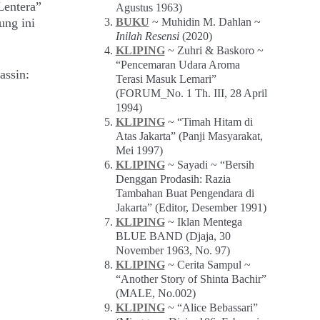
Lentera”
Agustus 1963)
BUKU
~ Muhidin M. Dahlan ~
ung ini
Inilah Resensi
(2020)
KLIPING
~ Zuhri & Baskoro ~
“Pencemaran Udara Aroma
assin:
Terasi Masuk Lemari”
(FORUM_No. 1 Th. III, 28 April
1994)
KLIPING
~ “Timah Hitam di
Atas Jakarta” (Panji Masyarakat,
Mei 1997)
KLIPING
~ Sayadi ~ “Bersih
Denggan Prodasih: Razia
Tambahan Buat Pengendara di
Jakarta” (Editor, Desember 1991)
KLIPING
~ Iklan Mentega
BLUE BAND (Djaja, 30
November 1963, No. 97)
KLIPING
~ Cerita Sampul ~
“Another Story of Shinta Bachir”
(MALE, No.002)
KLIPING
~ “Alice Bebassari”