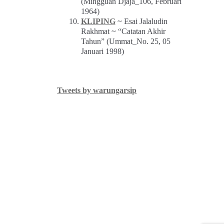
(Mingguan Djaja_106, Februari
1964)
KLIPING
~ Esai Jalaludin
Rakhmat ~ “Catatan Akhir
Tahun” (Ummat_No. 25, 05
Januari 1998)
Tweets by warungarsip