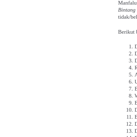
Manfalu
Bintang
tidak/be
Berikut 
D
D
D
D
B
D