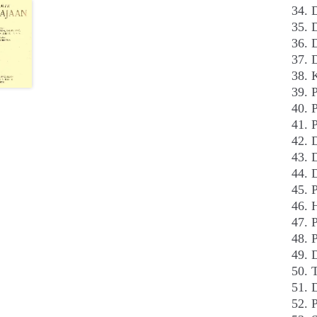
D
D
D
D
P
P
D
D
D
P
P
D
D