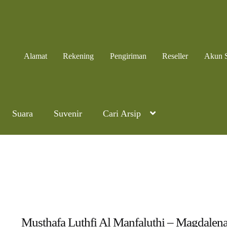
Alamat
Rekening
Pengiriman
Reseller
Akun 
Suara
Suvenir
Cari Arsip
Musthafa Luthfi Al Manfaluthi – Magdalen