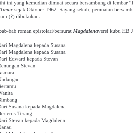
thi ini yang kemudian dimuat secara bersambung di lembar “
 Timur
sejak Oktober 1962. Sayang sekali, pemuatan bersamb
lum (?) dibukukan.
bab-bab roman epistolari/bersurat
Magdalena
versi kubu HB J
ari Magdalena kepada Susana
ari Magdalena kepada Susana
ari Edward kepada Stevan
Renungan Stevan
Asmara
Undangan
Bertamu
Wanita
Bimbang
ari Susana kepada Magdalena
erterus Terang
ari Stevan kepada Magdalena
Danau