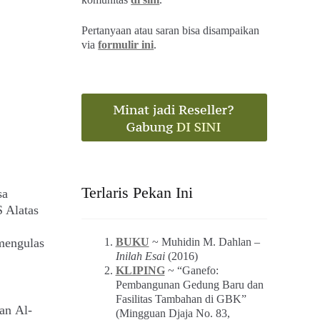
Pertanyaan atau saran bisa disampaikan
via
formulir ini
.
Terlaris Pekan Ini
sa
S Alatas
 mengulas
BUKU
~ Muhidin M. Dahlan –
Inilah Esai
(2016)
KLIPING
~ “Ganefo:
Pembangunan Gedung Baru dan
Fasilitas Tambahan di GBK”
an Al-
(Mingguan Djaja No. 83,