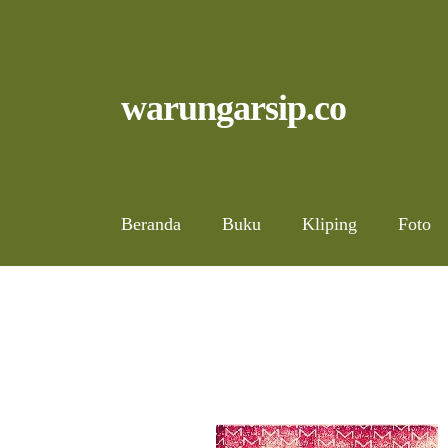
Skip
to
content
Skip
Skip
warungarsip.co
to
to
navigation
content
Beranda
Buku
Kliping
Foto