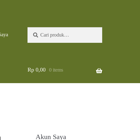
Pencarian
Cari
Saya
untuk:
Rp
0,00
0 items
a
Akun Saya