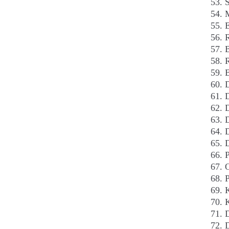
S
R
B
B
D
D
D
D
D
D
P
D
D