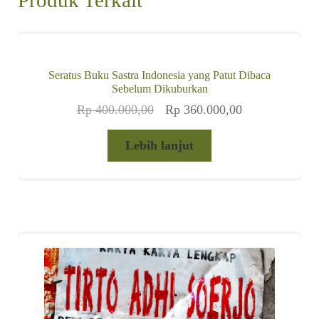
Produk Terkait
Seratus Buku Sastra Indonesia yang Patut Dibaca
Sebelum Dikuburkan
Harga
Harga
Rp
400.000,00
Rp
360.000,00
aslinya
saat
adalah:
ini
Lebih lanjut
Rp 400.000,00.
adalah:
Rp 360.000,00