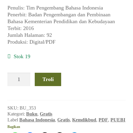
child
Penulis: Tim Pengembang Bahasa Indonesia
menu
Penerbit: Badan Pengembangan dan Pembinaan
Alamat
Bahasa Kementerian Pendidikan dan Kebudayaan
Terbit: 2016
Rekening
Jumlah Halaman: 92
Produksi: Digital/PDF
Reseller
Stok 19
Kuantitas
Troli
Pedoman
Umum
Ejaan
Bahasa
SKU:
BU_353
Indonesia
Kategori:
Buku
,
Gratis
-
Label
Bahasa Indonesia
,
Gratis
,
Kemdikbud
,
PDF
,
PUEBI
PUEBI
Bagikan
(2016)