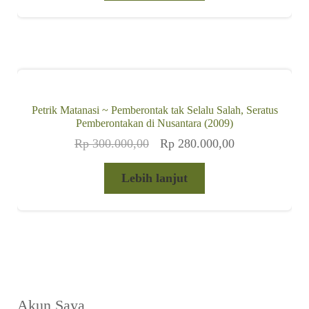
Rp 360.000,00
Petrik Matanasi ~ Pemberontak tak Selalu Salah, Seratus
Pemberontakan di Nusantara (2009)
Harga
Harga
Rp
300.000,00
Rp
280.000,00
aslinya
saat
adalah:
ini
Lebih lanjut
Rp 300.000,00.
adalah:
Rp 280.000,00
Akun Saya