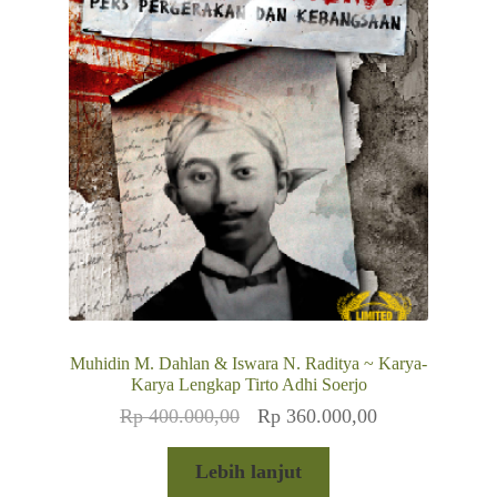
Muhidin M. Dahlan & Iswara N. Raditya ~ Karya-
Karya Lengkap Tirto Adhi Soerjo
Harga
Harga
Rp
400.000,00
Rp
360.000,00
aslinya
saat
adalah:
ini
Lebih lanjut
Rp 400.000,00.
adalah: