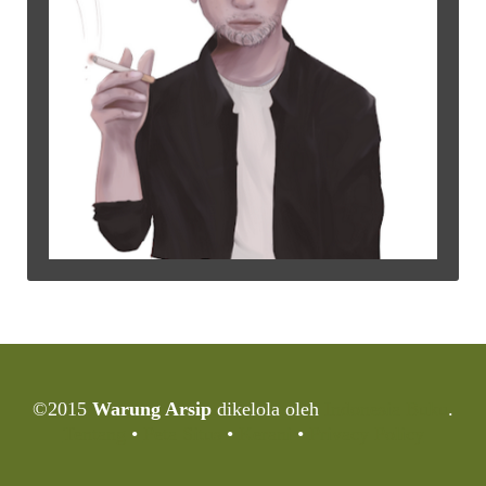
©2015
Warung Arsip
dikelola oleh
Indonesia Buku
.
Tentang
•
Peta Situs
•
Kerani
•
Privacy Policy