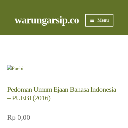
Skip
to
content
Skip
Skip
warungarsip.co
Menu
to
to
navigation
content
Beranda
Buku
Kliping
Foto
Pedoman Umum Ejaan Bahasa Indonesia
Suara
– PUEBI (2016)
Suvenir
Rp
0,00
Expand
Cari Arsip