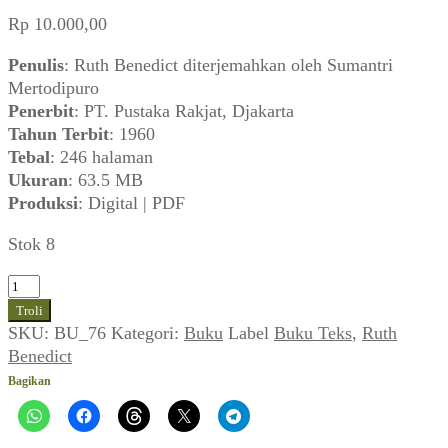
Rp
10.000,00
Penulis
: Ruth Benedict diterjemahkan oleh Sumantri
Mertodipuro
Penerbit
: PT. Pustaka Rakjat, Djakarta
Tahun Terbit
: 1960
Tebal
: 246 halaman
Ukuran
: 63.5 MB
Produksi
: Digital | PDF
Stok 8
Kuantitas
Pola-
Troli
Pola
SKU:
BU_76
Kategori:
Buku
Label
Buku Teks
,
Ruth
Kebudajaan
Benedict
(1960)
Bagikan