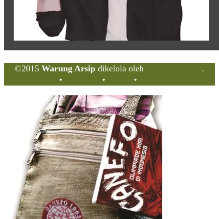
©2015
Warung Arsip
dikelola oleh
Indonesia Buku
.
Tentang
•
Peta Situs
•
Kerani
•
Privacy Policy