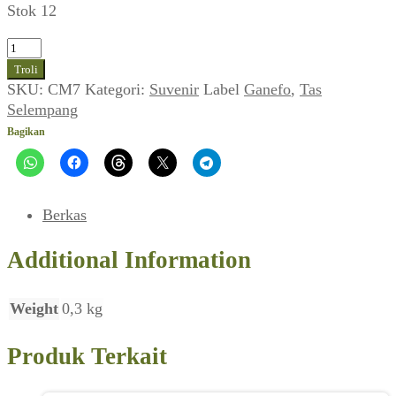
Stok 12
Kuantitas
Sling
Troli
Bag
SKU:
CM7
Kategori:
Suvenir
Label
Ganefo
,
Tas
Keren
Selempang
"Ganefo
Bagikan
1963"
Berkas
Additional Information
Weight
0,3 kg
Produk Terkait