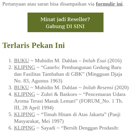
Pertanyaan atau saran bisa disampaikan via
formulir ini
.
Terlaris Pekan Ini
BUKU
~ Muhidin M. Dahlan –
Inilah Esai
(2016)
KLIPING
~ “Ganefo: Pembangunan Gedung Baru
dan Fasilitas Tambahan di GBK” (Mingguan Djaja
No. 83, Agustus 1963)
BUKU
~ Muhidin M. Dahlan ~
Inilah Resensi
(2020)
KLIPING
~ Zuhri & Baskoro ~ “Pencemaran Udara
Aroma Terasi Masuk Lemari” (FORUM_No. 1 Th.
III, 28 April 1994)
KLIPING
~ “Timah Hitam di Atas Jakarta” (Panji
Masyarakat, Mei 1997)
KLIPING
~ Sayadi ~ “Bersih Denggan Prodasih: