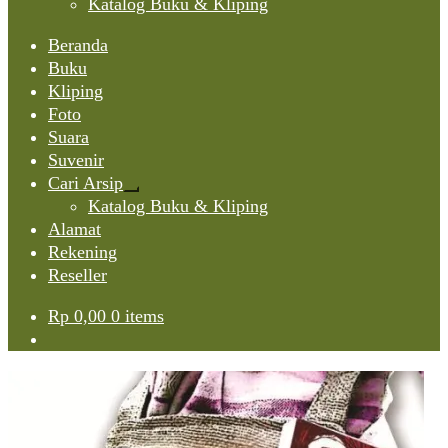
Katalog Buku & Kliping
Beranda
Buku
Kliping
Foto
Suara
Suvenir
Cari Arsip
Expand
Katalog Buku & Kliping
child
Alamat
menu
Rekening
Reseller
Rp
0,00
0 items