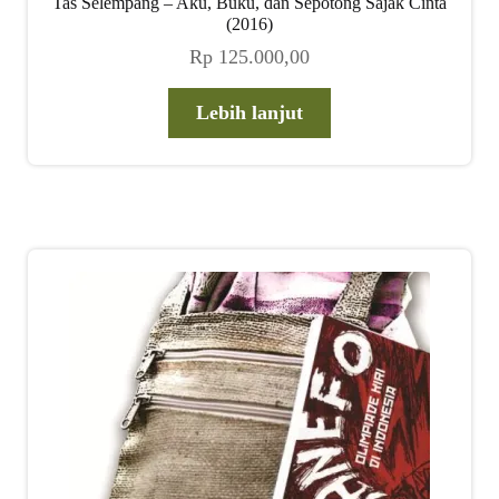
Tas Selempang – Aku, Buku, dan Sepotong Sajak Cinta
child
(2016)
menu
Rp
125.000,00
Alamat
Lebih lanjut
Rekening
Reseller