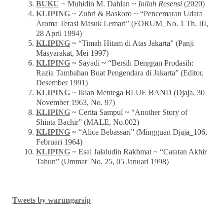
BUKU
~ Muhidin M. Dahlan ~
Inilah Resensi
(2020)
KLIPING
~ Zuhri & Baskoro ~ “Pencemaran Udara
Aroma Terasi Masuk Lemari” (FORUM_No. 1 Th. III,
28 April 1994)
KLIPING
~ “Timah Hitam di Atas Jakarta” (Panji
Masyarakat, Mei 1997)
KLIPING
~ Sayadi ~ “Bersih Denggan Prodasih:
Razia Tambahan Buat Pengendara di Jakarta” (Editor,
Desember 1991)
KLIPING
~ Iklan Mentega BLUE BAND (Djaja, 30
November 1963, No. 97)
KLIPING
~ Cerita Sampul ~ “Another Story of
Shinta Bachir” (MALE, No.002)
KLIPING
~ “Alice Bebassari” (Mingguan Djaja_106,
Februari 1964)
KLIPING
~ Esai Jalaludin Rakhmat ~ “Catatan Akhir
Tahun” (Ummat_No. 25, 05 Januari 1998)
Tweets by warungarsip