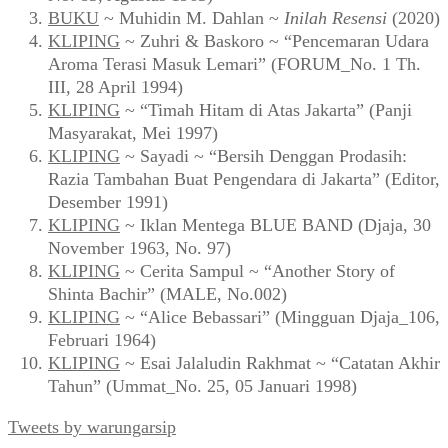
BUKU
~ Muhidin M. Dahlan ~
Inilah Resensi
(2020)
KLIPING
~ Zuhri & Baskoro ~ “Pencemaran Udara
Aroma Terasi Masuk Lemari” (FORUM_No. 1 Th.
III, 28 April 1994)
KLIPING
~ “Timah Hitam di Atas Jakarta” (Panji
Masyarakat, Mei 1997)
KLIPING
~ Sayadi ~ “Bersih Denggan Prodasih:
Razia Tambahan Buat Pengendara di Jakarta” (Editor,
Desember 1991)
KLIPING
~ Iklan Mentega BLUE BAND (Djaja, 30
November 1963, No. 97)
KLIPING
~ Cerita Sampul ~ “Another Story of
Shinta Bachir” (MALE, No.002)
KLIPING
~ “Alice Bebassari” (Mingguan Djaja_106,
Februari 1964)
KLIPING
~ Esai Jalaludin Rakhmat ~ “Catatan Akhir
Tahun” (Ummat_No. 25, 05 Januari 1998)
Tweets by warungarsip