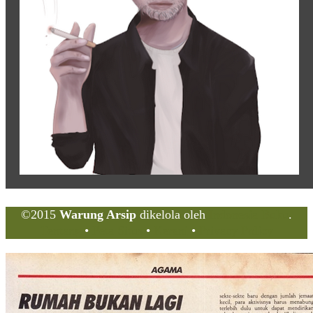
©2015
Warung Arsip
dikelola oleh
Indonesia Buku
.
Tentang
•
Peta Situs
•
Kerani
•
Privacy Policy