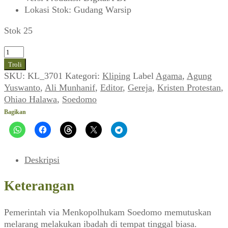
Lokasi Stok
:
Gudang Warsip
Stok 25
Kuantitas
Agung
Troli
Yuswanto,
SKU:
KL_3701
Kategori:
Kliping
Label
Agama
,
Agung
dkk.
Yuswanto
,
Ali Munhanif
,
Editor
,
Gereja
,
Kristen Protestan
,
~
Ohiao Halawa
,
Soedomo
Rumah
Bagikan
Bukan
Lagi
Gereja
(Editor,
Deskripsi
21
Juli
Keterangan
1990)
Pemerintah via Menkopolhukam Soedomo memutuskan
melarang melakukan ibadah di tempat tinggal biasa.