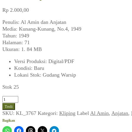
Rp
2.000,00
Penulis: Al Amin dan Anjatan
Media: Kunang-Kunang, No.4, 1949
Tahun: 1949
Halaman: 71
Ukuran: 1. 84 MB
Versi Produksi
:
Digital/PDF
Kondisi
:
Baru
Lokasi Stok
:
Gudang Warsip
Stok 25
Kuantitas
Al
Troli
Amin
SKU:
KL_3767
Kategori:
Kliping
Label
Al Amin
,
Anjatan
,
Anjatan
Bagikan
~