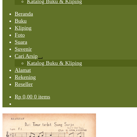
Katalog Buku & Kliping
Beranda
Buku
Kliping
Foto
Suara
Suvenir
Cari Arsip
Expand
Katalog Buku & Kliping
child
Alamat
menu
Rekening
Reseller
Rp
0,00
0 items