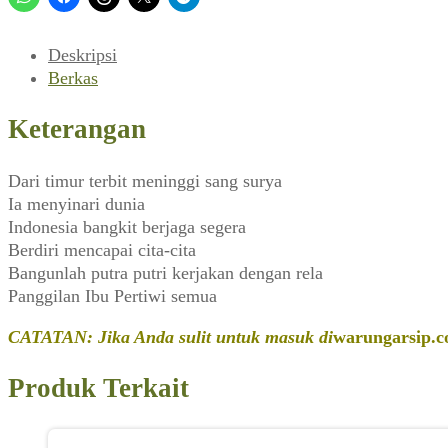
Dari
Timur
Terbit
Deskripsi
Sang
Berkas
Surya
(Kunang-
Keterangan
Kunang,
Maret
Dari timur terbit meninggi sang surya
1949)
Ia menyinari dunia
Indonesia bangkit berjaga segera
Berdiri mencapai cita-cita
Bangunlah putra putri kerjakan dengan rela
Panggilan Ibu Pertiwi semua
CATATAN: Jika Anda sulit untuk masuk di
warungarsip.c
Produk Terkait