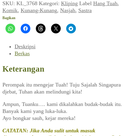
~
SKU:
KL_3768
Kategori:
Kliping
Label
Hang Tuah
,
Hang
Komik
,
Kunang-Kunang
,
Nasjah
,
Sastra
Tuah
Bagikan
(Kunang-
Kunang,
Maret
1949)
Deskripsi
Berkas
Keterangan
Perompak itu mengejar Tuah! Tuju Sajalah Singapura
djebat, Tuhan akan melindungi kita!
Ampun, Tuanku…. kami dikalahkan budak-budak itu.
Banyak kami yang luka-luka.
Ayo bongkar sauh, kejar mereka!
CATATAN: Jika Anda sulit untuk masuk