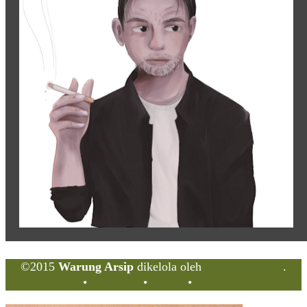
©2015
Warung Arsip
dikelola oleh
Indonesia Buku
.
Tentang
•
Peta Situs
•
Kerani
•
Privacy Policy