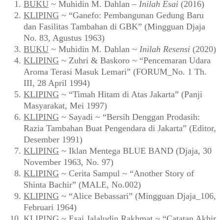
BUKU
~ Muhidin M. Dahlan –
Inilah Esai
(2016)
KLIPING
~ “Ganefo: Pembangunan Gedung Baru
dan Fasilitas Tambahan di GBK” (Mingguan Djaja
No. 83, Agustus 1963)
BUKU
~ Muhidin M. Dahlan ~
Inilah Resensi
(2020)
KLIPING
~ Zuhri & Baskoro ~ “Pencemaran Udara
Aroma Terasi Masuk Lemari” (FORUM_No. 1 Th.
III, 28 April 1994)
KLIPING
~ “Timah Hitam di Atas Jakarta” (Panji
Masyarakat, Mei 1997)
KLIPING
~ Sayadi ~ “Bersih Denggan Prodasih:
Razia Tambahan Buat Pengendara di Jakarta” (Editor,
Desember 1991)
KLIPING
~ Iklan Mentega BLUE BAND (Djaja, 30
November 1963, No. 97)
KLIPING
~ Cerita Sampul ~ “Another Story of
Shinta Bachir” (MALE, No.002)
KLIPING
~ “Alice Bebassari” (Mingguan Djaja_106,
Februari 1964)
KLIPING
~ Esai Jalaludin Rakhmat ~ “Catatan Akhir