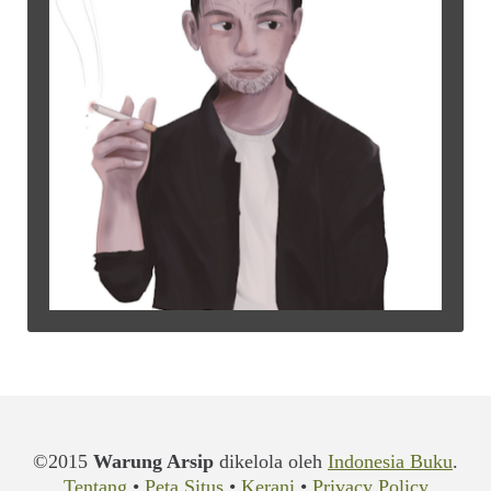
©2015
Warung Arsip
dikelola oleh
Indonesia Buku
.
Tentang
•
Peta Situs
•
Kerani
•
Privacy Policy