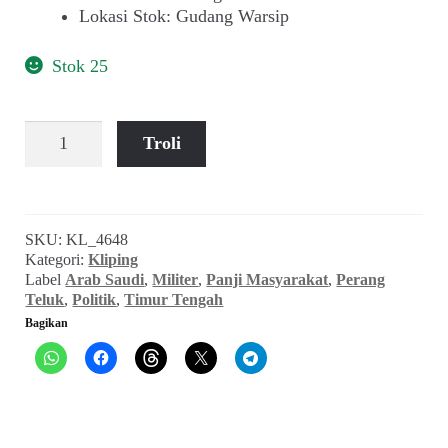
Lokasi Stok
:
Gudang Warsip
Stok 25
Kuantitas
Troli
Arab
Gemilang
Arab
yang
SKU:
KL_4648
Malang
Kategori:
Kliping
(Panji
Label
Arab Saudi
,
Militer
,
Panji Masyarakat
,
Perang
Masyarakat,
Teluk
,
Politik
,
Timur Tengah
September
Bagikan
1990)