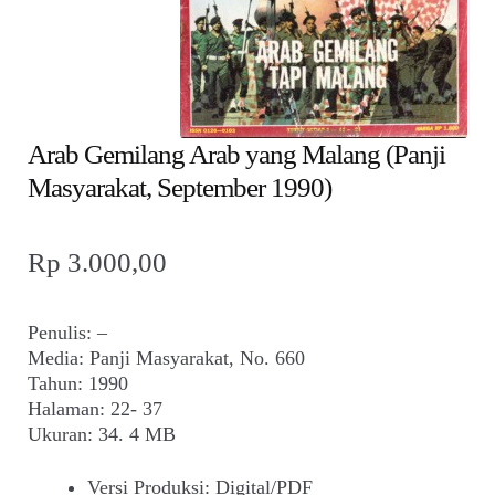
child
menu
Alamat
Rekening
Arab Gemilang Arab yang Malang (Panji
Reseller
Masyarakat, September 1990)
Rp
3.000,00
Penulis: –
Media: Panji Masyarakat, No. 660
Tahun: 1990
Halaman: 22- 37
Ukuran: 34. 4 MB
Versi Produksi
:
Digital/PDF