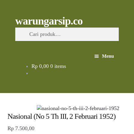
Skip
to
content
Skip
Skip
Cari
warungarsip.co
to
to
Pencarian
navigation
content
untuk:
Menu
Rp
0,00
0 items
Beranda
Buku
Kliping
Nasional (No 5 Th III, 2 Februari 1952)
Foto
Rp
7.500,00