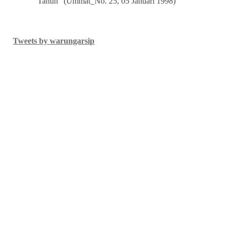
Tahun” (Ummat_No. 25, 05 Januari 1998)
Tweets by warungarsip