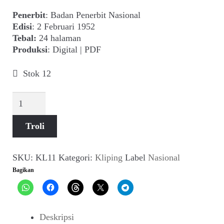
Suara
Penerbit
: Badan Penerbit Nasional
Edisi
: 2 Februari 1952
Suvenir
Tebal:
24 halaman
Produksi
: Digital | PDF
Cari Arsip
Stok 12
Alamat
Kuantitas
Nasional
Rekening
(No
Troli
5
Reseller
Th
III,
SKU:
KL11
Kategori:
Kliping
Label
Nasional
2
Bagikan
Februari
1952)
Deskripsi