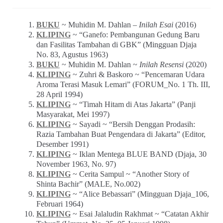
BUKU
~ Muhidin M. Dahlan –
Inilah Esai
(2016)
KLIPING
~ “Ganefo: Pembangunan Gedung Baru
dan Fasilitas Tambahan di GBK” (Mingguan Djaja
No. 83, Agustus 1963)
BUKU
~ Muhidin M. Dahlan ~
Inilah Resensi
(2020)
KLIPING
~ Zuhri & Baskoro ~ “Pencemaran Udara
Aroma Terasi Masuk Lemari” (FORUM_No. 1 Th. III,
28 April 1994)
KLIPING
~ “Timah Hitam di Atas Jakarta” (Panji
Masyarakat, Mei 1997)
KLIPING
~ Sayadi ~ “Bersih Denggan Prodasih:
Razia Tambahan Buat Pengendara di Jakarta” (Editor,
Desember 1991)
KLIPING
~ Iklan Mentega BLUE BAND (Djaja, 30
November 1963, No. 97)
KLIPING
~ Cerita Sampul ~ “Another Story of
Shinta Bachir” (MALE, No.002)
KLIPING
~ “Alice Bebassari” (Mingguan Djaja_106,
Februari 1964)
KLIPING
~ Esai Jalaludin Rakhmat ~ “Catatan Akhir