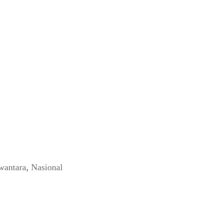
wantara
,
Nasional