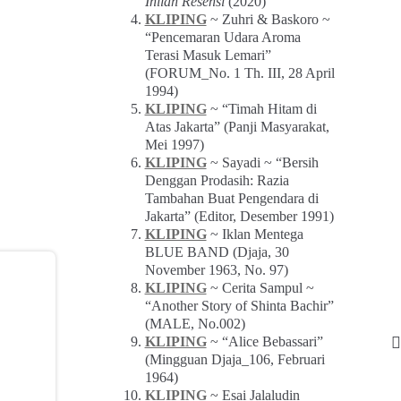
Inilah Resensi
(2020)
KLIPING
~ Zuhri & Baskoro ~
“Pencemaran Udara Aroma
Terasi Masuk Lemari”
(FORUM_No. 1 Th. III, 28 April
1994)
KLIPING
~ “Timah Hitam di
Atas Jakarta” (Panji Masyarakat,
Mei 1997)
KLIPING
~ Sayadi ~ “Bersih
Denggan Prodasih: Razia
Tambahan Buat Pengendara di
Jakarta” (Editor, Desember 1991)
KLIPING
~ Iklan Mentega
BLUE BAND (Djaja, 30
November 1963, No. 97)
KLIPING
~ Cerita Sampul ~
“Another Story of Shinta Bachir”
(MALE, No.002)
KLIPING
~ “Alice Bebassari”
(Mingguan Djaja_106, Februari
1964)
KLIPING
~ Esai Jalaludin