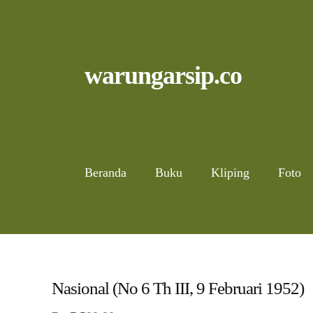
Skip
to
content
Skip
Skip
warungarsip.co
to
to
navigation
content
Beranda
Buku
Kliping
Foto
Nasional (No 6 Th III, 9 Februari 1952)