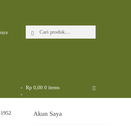
Pencarian
Cari
Saya
untuk:
Rp
0,00
0 items
Akun Saya