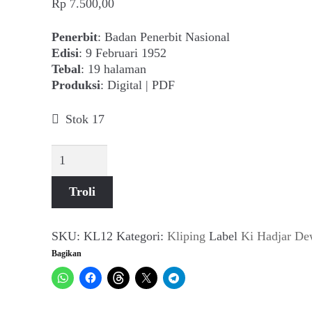
Rp
7.500,00
Penerbit
: Badan Penerbit Nasional
Edisi
: 9 Februari 1952
Tebal
: 19 halaman
Produksi
: Digital | PDF
Stok 17
Kuantitas
Nasional
(No
Troli
6
Th
III,
SKU:
KL12
Kategori:
Kliping
Label
Ki Hadjar De
9
Bagikan
Februari
1952)