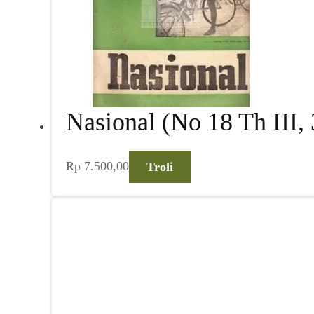
Nasional (No 18 Th III,
Rp
7.500,00
Troli