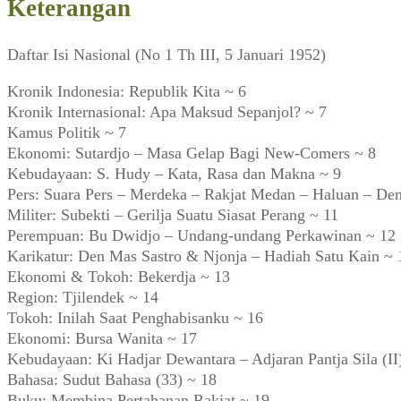
Keterangan
Daftar Isi Nasional (No 1 Th III, 5 Januari 1952)
Kronik Indonesia: Republik Kita ~ 6
Kronik Internasional: Apa Maksud Sepanjol? ~ 7
Kamus Politik ~ 7
Ekonomi: Sutardjo – Masa Gelap Bagi New-Comers ~ 8
Kebudayaan: S. Hudy – Kata, Rasa dan Makna ~ 9
Pers: Suara Pers – Merdeka – Rakjat Medan – Haluan – Dem
Militer: Subekti – Gerilja Suatu Siasat Perang ~ 11
Perempuan: Bu Dwidjo – Undang-undang Perkawinan ~ 12
Karikatur: Den Mas Sastro & Njonja – Hadiah Satu Kain ~ 
Ekonomi & Tokoh: Bekerdja ~ 13
Region: Tjilendek ~ 14
Tokoh: Inilah Saat Penghabisanku ~ 16
Ekonomi: Bursa Wanita ~ 17
Kebudayaan: Ki Hadjar Dewantara – Adjaran Pantja Sila (II
Bahasa: Sudut Bahasa (33) ~ 18
Buku: Membina Pertahanan Rakjat ~ 19