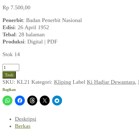
Rp
7.500,00
Penerbit
: Badan Penerbit Nasional
Edisi
: 26 April 1952
Tebal
: 28 halaman
Produksi
: Digital | PDF
Stok 14
Kuantitas
Nasional
Troli
(No
SKU:
KL21
Kategori:
Kliping
Label
Ki Hadjar Dewantara
,
17
Bagikan
Th
III,
26
April
Deskripsi
1952)
Berkas