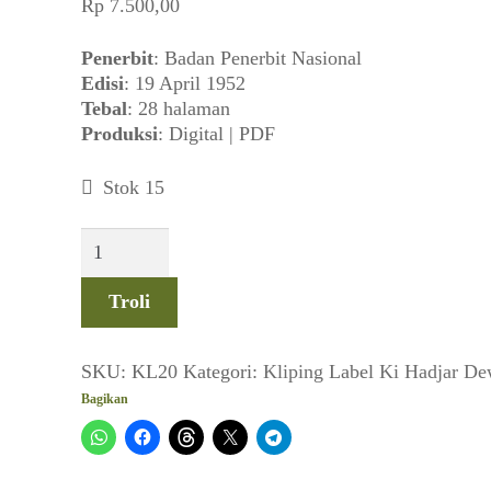
Rp
7.500,00
Penerbit
: Badan Penerbit Nasional
Edisi
: 19 April 1952
Tebal
: 28 halaman
Produksi
: Digital | PDF
Stok 15
Kuantitas
Nasional
(No
Troli
16
Th
III,
SKU:
KL20
Kategori:
Kliping
Label
Ki Hadjar De
19
Bagikan
April
1952)