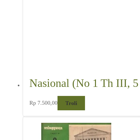
Nasional (No 1 Th III, 5
Rp
7.500,00
Troli