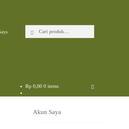
Pencarian
Cari
Saya
untuk:
Rp
0,00
0 items
Akun Saya