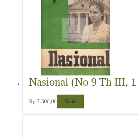
Nasional (No 9 Th III, 
Rp
7.500,00
Troli