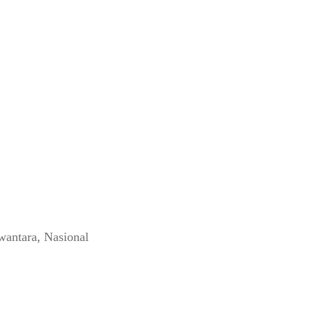
wantara
,
Nasional