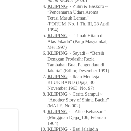
Inilah Resensi
(2020)
KLIPING
~ Zuhri & Baskoro ~
“Pencemaran Udara Aroma
Terasi Masuk Lemari”
(FORUM_No. 1 Th. III, 28 April
1994)
KLIPING
~ “Timah Hitam di
Atas Jakarta” (Panji Masyarakat,
Mei 1997)
KLIPING
~ Sayadi ~ “Bersih
Denggan Prodasih: Razia
Tambahan Buat Pengendara di
Jakarta” (Editor, Desember 1991)
KLIPING
~ Iklan Mentega
BLUE BAND (Djaja, 30
November 1963, No. 97)
KLIPING
~ Cerita Sampul ~
“Another Story of Shinta Bachir”
(MALE, No.002)
KLIPING
~ “Alice Bebassari”
(Mingguan Djaja_106, Februari
1964)
KLIPING
~ Esai Jalaludin