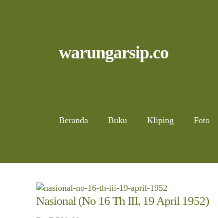
Skip
to
content
Skip
Skip
warungarsip.co
to
to
navigation
content
Beranda
Buku
Kliping
Foto
Nasional (No 16 Th III, 19 April 1952)