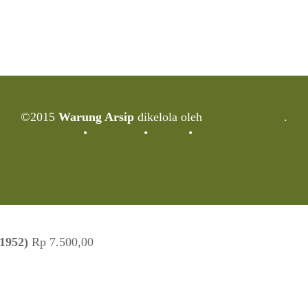
©2015
Warung Arsip
dikelola oleh
Indonesia Buku
.
Tentang
•
Peta Situs
•
Kerani
•
Privacy Policy
 1952)
Rp
7.500,00