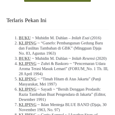
Lupa password?
Baru pertamakali berkunjung di Warung Arsip? Silakan
mendaftar sebagai warga komunitas
di sini
.
Pertanyaan atau saran bisa disampaikan via
formulir ini
.
Terlaris Pekan Ini
BUKU
~ Muhidin M. Dahlan –
Inilah Esai
(2016)
KLIPING
~ “Ganefo: Pembangunan Gedung Baru