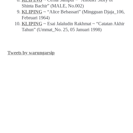
dan Fasilitas Tambahan di GBK” (Mingguan Djaja
No. 83, Agustus 1963)
BUKU
~ Muhidin M. Dahlan ~
Inilah Resensi
(2020)
KLIPING
~ Zuhri & Baskoro ~ “Pencemaran Udara
Aroma Terasi Masuk Lemari” (FORUM_No. 1 Th. III,
28 April 1994)
KLIPING
~ “Timah Hitam di Atas Jakarta” (Panji
Masyarakat, Mei 1997)
KLIPING
~ Sayadi ~ “Bersih Denggan Prodasih:
Razia Tambahan Buat Pengendara di Jakarta” (Editor,
Desember 1991)
KLIPING
~ Iklan Mentega BLUE BAND (Djaja, 30
November 1963, No. 97)
KLIPING
~ Cerita Sampul ~ “Another Story of
Shinta Bachir” (MALE, No.002)
KLIPING
~ “Alice Bebassari” (Mingguan Djaja_106,
Februari 1964)
KLIPING
~ Esai Jalaludin Rakhmat ~ “Catatan Akhir
Tahun” (Ummat_No. 25, 05 Januari 1998)