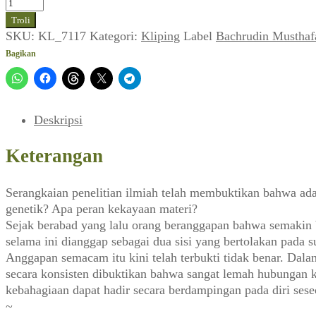
Kuantitas
Bachrudin
Troli
Musthafa
SKU:
KL_7117
Kategori:
Kliping
Label
Bachrudin Musthaf
~
Bagikan
Melambungkan
Bahagia,
Menguburkan
Duka
Deskripsi
(Sarinah_No.191,
Januari
Keterangan
1990)
Serangkaian penelitian ilmiah telah membuktikan bahwa ada
genetik? Apa peran kekayaan materi?
Sejak berabad yang lalu orang beranggapan bahwa semakin 
selama ini dianggap sebagai dua sisi yang bertolakan pada s
Anggapan semacam itu kini telah terbukti tidak benar. Dalam
secara konsisten dibuktikan bahwa sangat lemah hubungan ke
kebahagiaan dapat hadir secara berdampingan pada diri seseo
~