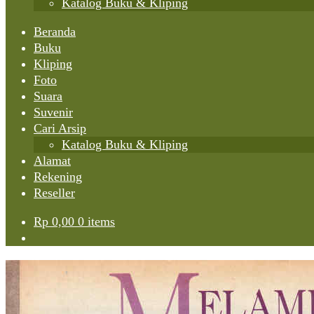
Katalog Buku & Kliping
Beranda
Buku
Kliping
Foto
Suara
Suvenir
Cari Arsip
Katalog Buku & Kliping
Alamat
Rekening
Reseller
Rp
0,00
0 items