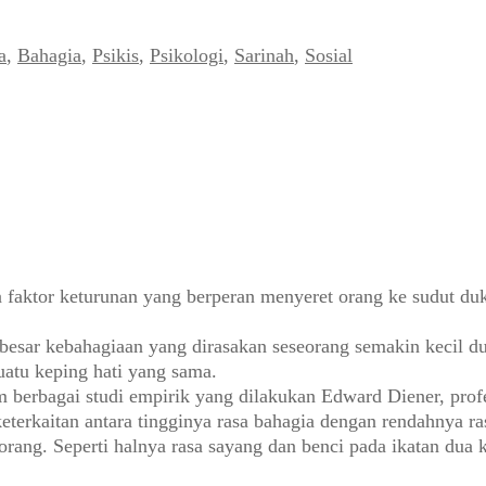
a
,
Bahagia
,
Psikis
,
Psikologi
,
Sarinah
,
Sosial
 faktor keturunan yang berperan menyeret orang ke sudut du
besar kebahagiaan yang dirasakan seseorang semakin kecil 
uatu keping hati yang sama.
 berbagai studi empirik yang dilakukan Edward Diener, profes
terkaitan antara tingginya rasa bahagia dengan rendahnya ra
rang. Seperti halnya rasa sayang dan benci pada ikatan dua k