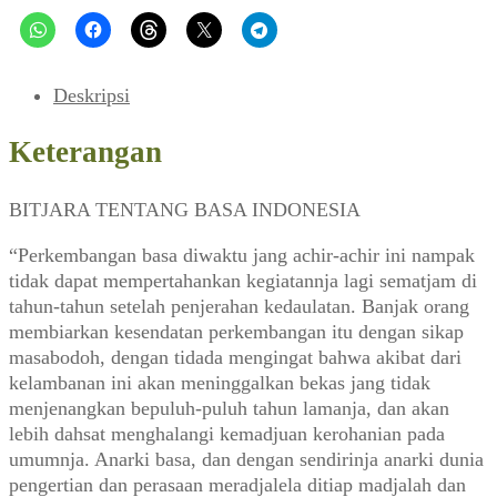
Toer
(Pemuda,
No.
2
Deskripsi
Th.
IV,
Keterangan
Februari
1954)
BITJARA TENTANG BASA INDONESIA
“Perkembangan basa diwaktu jang achir-achir ini nampak
tidak dapat mempertahankan kegiatannja lagi sematjam di
tahun-tahun setelah penjerahan kedaulatan. Banjak orang
membiarkan kesendatan perkembangan itu dengan sikap
masabodoh, dengan tidada mengingat bahwa akibat dari
kelambanan ini akan meninggalkan bekas jang tidak
menjenangkan bepuluh-puluh tahun lamanja, dan akan
lebih dahsat menghalangi kemadjuan kerohanian pada
umumnja. Anarki basa, dan dengan sendirinja anarki dunia
pengertian dan perasaan meradjalela ditiap madjalah dan