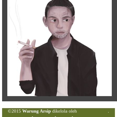
©2015
Warung Arsip
dikelola oleh
Indonesia Buku
.
Tentang
•
Peta Situs
•
Kerani
•
Privacy Policy