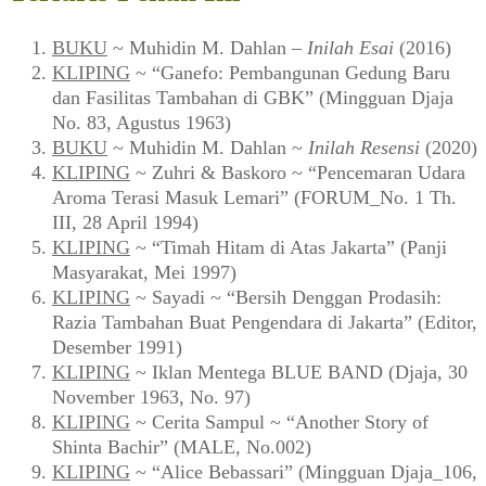
BUKU
~ Muhidin M. Dahlan –
Inilah Esai
(2016)
KLIPING
~ “Ganefo: Pembangunan Gedung Baru
dan Fasilitas Tambahan di GBK” (Mingguan Djaja
No. 83, Agustus 1963)
BUKU
~ Muhidin M. Dahlan ~
Inilah Resensi
(2020)
KLIPING
~ Zuhri & Baskoro ~ “Pencemaran Udara
Aroma Terasi Masuk Lemari” (FORUM_No. 1 Th.
III, 28 April 1994)
KLIPING
~ “Timah Hitam di Atas Jakarta” (Panji
Masyarakat, Mei 1997)
KLIPING
~ Sayadi ~ “Bersih Denggan Prodasih:
Razia Tambahan Buat Pengendara di Jakarta” (Editor,
Desember 1991)
KLIPING
~ Iklan Mentega BLUE BAND (Djaja, 30
November 1963, No. 97)
KLIPING
~ Cerita Sampul ~ “Another Story of
Shinta Bachir” (MALE, No.002)
KLIPING
~ “Alice Bebassari” (Mingguan Djaja_106,