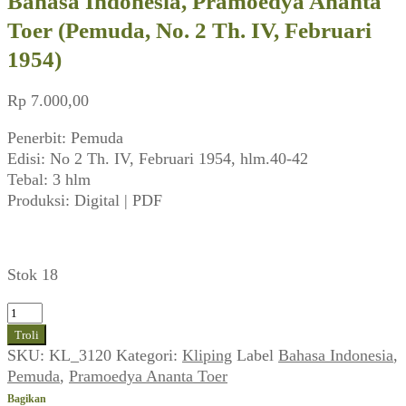
Bahasa Indonesia, Pramoedya Ananta
Toer (Pemuda, No. 2 Th. IV, Februari
1954)
Rp
7.000,00
Penerbit: Pemuda
Edisi: No 2 Th. IV, Februari 1954, hlm.40-42
Tebal: 3 hlm
Produksi: Digital | PDF
Stok 18
Kuantitas
Bahasa
Troli
Indonesia,
SKU:
KL_3120
Kategori:
Kliping
Label
Bahasa Indonesia
,
Pramoedya
Pemuda
,
Pramoedya Ananta Toer
Ananta
Bagikan