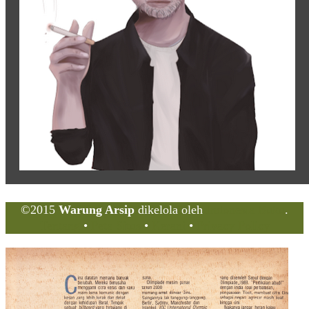
©2015
Warung Arsip
dikelola oleh
Indonesia Buku
.
Tentang
•
Peta Situs
•
Kerani
•
Privacy Policy