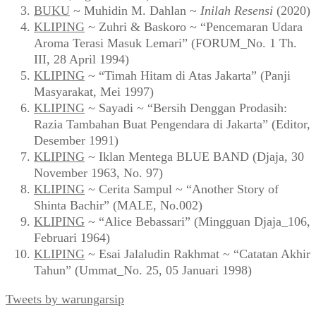
BUKU
~ Muhidin M. Dahlan ~
Inilah Resensi
(2020)
KLIPING
~ Zuhri & Baskoro ~ “Pencemaran Udara
Aroma Terasi Masuk Lemari” (FORUM_No. 1 Th.
III, 28 April 1994)
KLIPING
~ “Timah Hitam di Atas Jakarta” (Panji
Masyarakat, Mei 1997)
KLIPING
~ Sayadi ~ “Bersih Denggan Prodasih:
Razia Tambahan Buat Pengendara di Jakarta” (Editor,
Desember 1991)
KLIPING
~ Iklan Mentega BLUE BAND (Djaja, 30
November 1963, No. 97)
KLIPING
~ Cerita Sampul ~ “Another Story of
Shinta Bachir” (MALE, No.002)
KLIPING
~ “Alice Bebassari” (Mingguan Djaja_106,
Februari 1964)
KLIPING
~ Esai Jalaludin Rakhmat ~ “Catatan Akhir
Tahun” (Ummat_No. 25, 05 Januari 1998)
Tweets by warungarsip