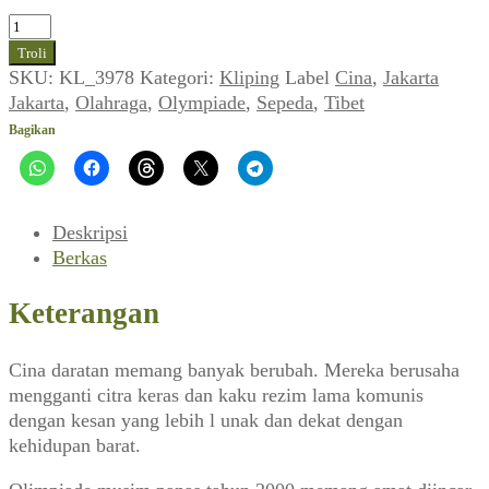
Kuantitas
Bambang
Troli
Hertadi
SKU:
KL_3978
Kategori:
Kliping
Label
Cina
,
Jakarta
~
Jakarta
,
Olahraga
,
Olympiade
,
Sepeda
,
Tibet
Reli
Bagikan
Sepeda
di
Atap
Dunia
Deskripsi
(Jakarta
Berkas
Jakarta,
September
Keterangan
1993)
Cina daratan memang banyak berubah. Mereka berusaha
mengganti citra keras dan kaku rezim lama komunis
dengan kesan yang lebih l unak dan dekat dengan
kehidupan barat.