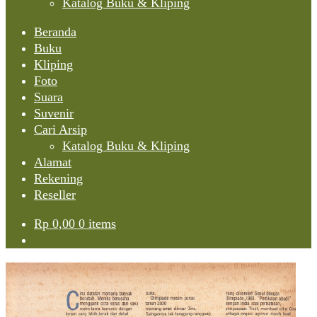
Katalog Buku & Kliping
Beranda
Buku
Kliping
Foto
Suara
Suvenir
Cari Arsip
Katalog Buku & Kliping
Alamat
Rekening
Reseller
Rp
0,00
0 items