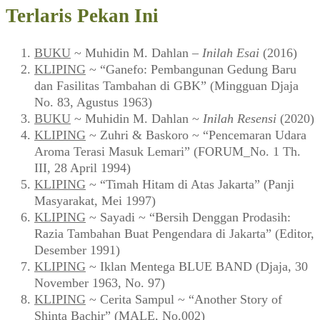
Terlaris Pekan Ini
BUKU
~ Muhidin M. Dahlan –
Inilah Esai
(2016)
KLIPING
~ “Ganefo: Pembangunan Gedung Baru
dan Fasilitas Tambahan di GBK” (Mingguan Djaja
No. 83, Agustus 1963)
BUKU
~ Muhidin M. Dahlan ~
Inilah Resensi
(2020)
KLIPING
~ Zuhri & Baskoro ~ “Pencemaran Udara
Aroma Terasi Masuk Lemari” (FORUM_No. 1 Th.
III, 28 April 1994)
KLIPING
~ “Timah Hitam di Atas Jakarta” (Panji
Masyarakat, Mei 1997)
KLIPING
~ Sayadi ~ “Bersih Denggan Prodasih:
Razia Tambahan Buat Pengendara di Jakarta” (Editor,
Desember 1991)
KLIPING
~ Iklan Mentega BLUE BAND (Djaja, 30
November 1963, No. 97)
KLIPING
~ Cerita Sampul ~ “Another Story of
Shinta Bachir” (MALE, No.002)