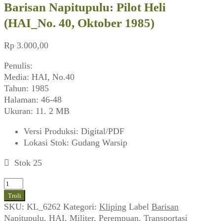
Barisan Napitupulu: Pilot Heli
(HAI_No. 40, Oktober 1985)
Rp
3.000,00
Penulis:
Media: HAI, No.40
Tahun: 1985
Halaman: 46-48
Ukuran: 11. 2 MB
Versi Produksi
:
Digital/PDF
Lokasi Stok
:
Gudang Warsip
Stok 25
Kuantitas
Barisan
Troli
Napitupulu:
SKU:
KL_6262
Kategori:
Kliping
Label
Barisan
Pilot
Napitupulu
,
HAI
,
Militer
,
Perempuan
,
Transportasi