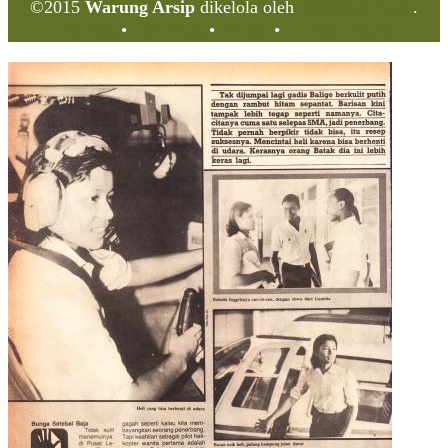
©2015
Warung Arsip
dikelola oleh
Indonesia Buku
.
Tentang
•
Peta Situs
•
Kerani
•
Privacy Policy