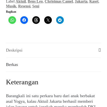
Label
Aktuil
,
Bens Leo
,
Christmas Camel
,
Jakarta
,
Kaset
,
Co:
Musik
,
Resensi
,
Seni
Siap
Bagikan
Bedah
DKI
(Aktuil,
Januari
1978)
Deskripsi
Berkas
Keterangan
Barangkali ini satu perkara baru dari anak berbakat
asal Yogya, kalau Aktuil Jakarta berhasil memberi
jalan lapang untuk jangkah mereka membedah DKI