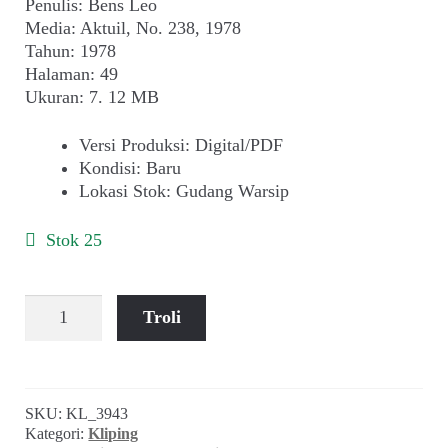
Penulis: Bens Leo
Media: Aktuil, No. 238, 1978
Tahun: 1978
Halaman: 49
Ukuran: 7. 12 MB
Versi Produksi
:
Digital/PDF
Kondisi
:
Baru
Lokasi Stok
:
Gudang Warsip
Stok 25
Kuantitas
Troli
Bens
Leo
~
Christmas
SKU:
KL_3943
Camel
Kategori:
Kliping
&