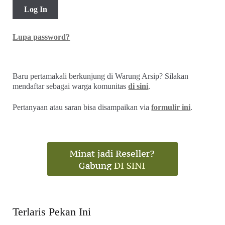
Nasional (No 12 Th III, 22 Maret 1952)
Rp
7.500,00
Troli
Akun Saya
Username