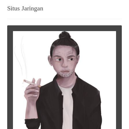
KLIPING
~ Cerita Sampul ~ “Another Story of
Shinta Bachir” (MALE, No.002)
KLIPING
~ “Alice Bebassari” (Mingguan Djaja_106,
Februari 1964)
KLIPING
~ Esai Jalaludin Rakhmat ~ “Catatan Akhir
Tahun” (Ummat_No. 25, 05 Januari 1998)
Tweets by warungarsip