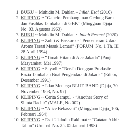
Password
Remember Me
Lupa password?
Baru pertamakali berkunjung di Warung Arsip? Silakan
mendaftar sebagai warga komunitas
di sini
.
Pertanyaan atau saran bisa disampaikan via
formulir ini
.