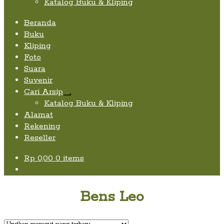
Katalog Buku & Kliping
Beranda
Buku
Kliping
Foto
Suara
Suvenir
Cari Arsip
Expand
Katalog Buku & Kliping
child
Alamat
menu
Rekening
Reseller
Rp
0,00
0 items
Bens Leo