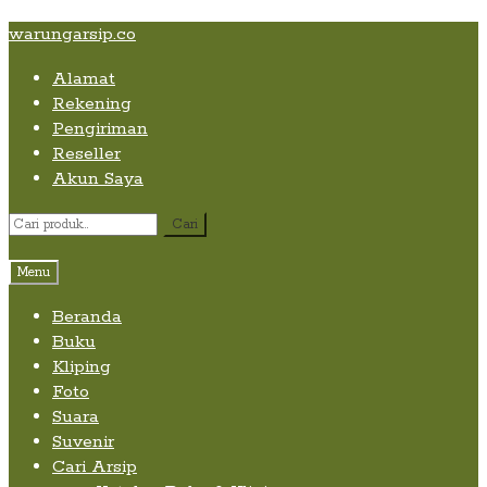
Skip
Skip
Skip
warungarsip.co
to
to
to
Alamat
content
navigation
content
Rekening
Pengiriman
Reseller
Akun Saya
Pencarian
Cari
untuk:
Menu
Beranda
Buku
Kliping
Foto
Suara
Suvenir
Cari Arsip