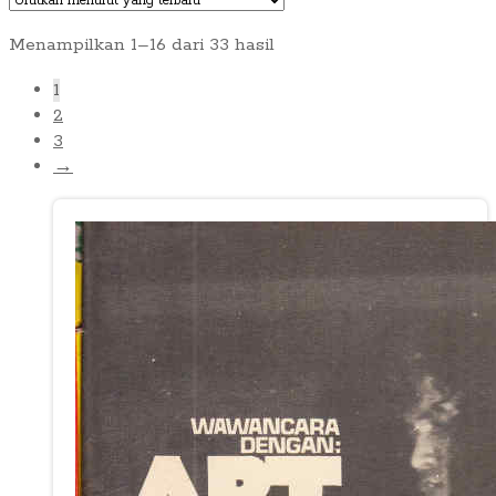
Diurutkan
Menampilkan 1–16 dari 33 hasil
menurut
1
yang
2
terbaru
3
→