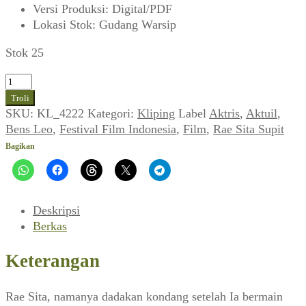
Versi Produksi
:
Digital/PDF
Lokasi Stok
:
Gudang Warsip
Stok 25
Kuantitas
Bens
Troli
Leo
SKU:
KL_4222
Kategori:
Kliping
Label
Aktris
,
Aktuil
,
~
Bens Leo
,
Festival Film Indonesia
,
Film
,
Rae Sita Supit
Rae
Bagikan
Sita:
Dosen
Judes
Kampus
Deskripsi
Biru!
Berkas
(Aktuil,
Februari
Keterangan
1978)
Rae Sita, namanya dadakan kondang setelah Ia bermain