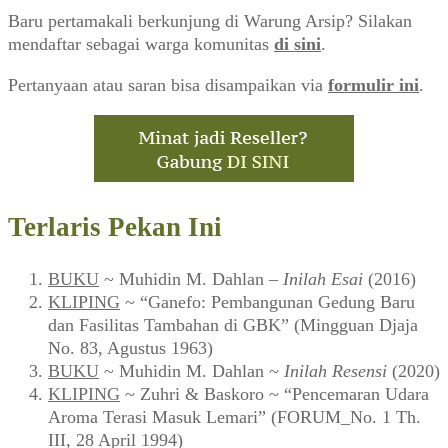
Baru pertamakali berkunjung di Warung Arsip? Silakan
mendaftar sebagai warga komunitas
di sini
.
Pertanyaan atau saran bisa disampaikan via
formulir ini
.
Terlaris Pekan Ini
BUKU
~ Muhidin M. Dahlan –
Inilah Esai
(2016)
KLIPING
~ “Ganefo: Pembangunan Gedung Baru
dan Fasilitas Tambahan di GBK” (Mingguan Djaja
No. 83, Agustus 1963)
BUKU
~ Muhidin M. Dahlan ~
Inilah Resensi
(2020)
KLIPING
~ Zuhri & Baskoro ~ “Pencemaran Udara
Aroma Terasi Masuk Lemari” (FORUM_No. 1 Th.
III, 28 April 1994)