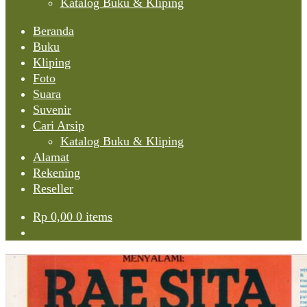
Katalog Buku & Kliping
Beranda
Buku
Kliping
Foto
Suara
Suvenir
Cari Arsip
Katalog Buku & Kliping
Alamat
Rekening
Reseller
Rp
0,00
0 items