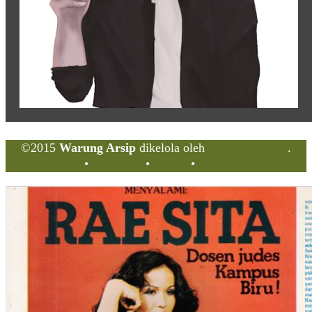
©2015
Warung Arsip
dikelola oleh
Indonesia Buku
.
Tentang
•
Peta Situs
•
Kerani
•
Privacy Policy