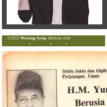
©2015
Warung Arsip
dikelola oleh
Indonesia Buku
.
Tentang
•
Peta Situs
•
Kerani
•
Privacy Policy