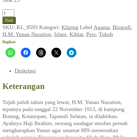
Kuantitas
Biografi
Troli
H.M.
SKU:
KL_8593
Kategori:
Kliping
Label
Agama
,
Biografi
,
Yunan
H.M. Yunan Nasution
,
Islam
,
Kiblat
,
Pers
,
Tokoh
Nasution
Bagikan
70
Tahun:
Perintis
Pers
Deskripsi
Islam
(KIBLAT_No.
Keterangan
14,
05
Tujuh puluh tahun yang lewat, H.M. Yunan Nasution,
Desember
tepatnya pada tanggal 22 November 1913, di kampung
1983)
Botung, Kotanopan, Tapanuli Selatan, ia dilahirkan.
Ayahnya Haji Ibrahim, seorang saudagar muslim pernah
mengharapkan Yunan agar setamat HIS meneruskan