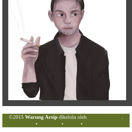
©2015
Warung Arsip
dikelola oleh
Indonesia Buku
.
Tentang
•
Peta Situs
•
Kerani
•
Privacy Policy