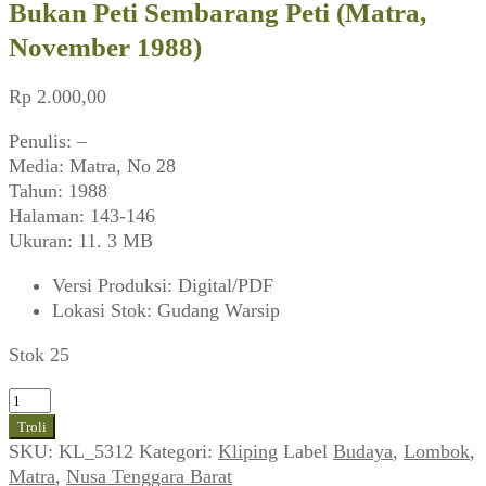
Bukan Peti Sembarang Peti (Matra,
November 1988)
Rp
2.000,00
Penulis: –
Media: Matra, No 28
Tahun: 1988
Halaman: 143-146
Ukuran: 11. 3 MB
Versi Produksi
:
Digital/PDF
Lokasi Stok
:
Gudang Warsip
Stok 25
Kuantitas
Bukan
Troli
Peti
SKU:
KL_5312
Kategori:
Kliping
Label
Budaya
,
Lombok
,
Sembarang
Matra
,
Nusa Tenggara Barat