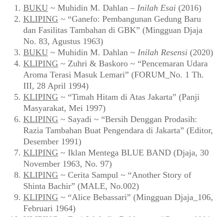
BUKU
~ Muhidin M. Dahlan –
Inilah Esai
(2016)
KLIPING
~ “Ganefo: Pembangunan Gedung Baru
dan Fasilitas Tambahan di GBK” (Mingguan Djaja
No. 83, Agustus 1963)
BUKU
~ Muhidin M. Dahlan ~
Inilah Resensi
(2020)
KLIPING
~ Zuhri & Baskoro ~ “Pencemaran Udara
Aroma Terasi Masuk Lemari” (FORUM_No. 1 Th.
III, 28 April 1994)
KLIPING
~ “Timah Hitam di Atas Jakarta” (Panji
Masyarakat, Mei 1997)
KLIPING
~ Sayadi ~ “Bersih Denggan Prodasih:
Razia Tambahan Buat Pengendara di Jakarta” (Editor,
Desember 1991)
KLIPING
~ Iklan Mentega BLUE BAND (Djaja, 30
November 1963, No. 97)
KLIPING
~ Cerita Sampul ~ “Another Story of
Shinta Bachir” (MALE, No.002)
KLIPING
~ “Alice Bebassari” (Mingguan Djaja_106,
Februari 1964)