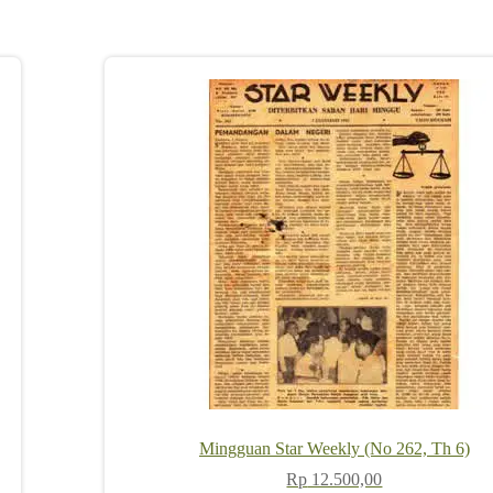
Mingguan Star Weekly (No 262, Th 6)
Rp
12.500,00