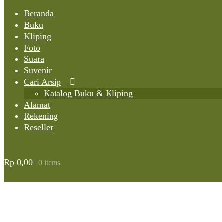
Beranda
Buku
Kliping
Foto
Suara
Suvenir
Cari Arsip
Katalog Buku & Kliping
Alamat
Rekening
Reseller
Rp
0,00
0 items