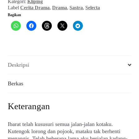
Kategori:
Kliping
Agustus
Label
Cerita Drama
,
Drama
,
Sastra
,
Selecta
1970)
Bagikan
Deskripsi
Berkas
Keterangan
Ibarat telah kususuri semua jalan-jalan kotaku.
Kutengok lorong dan pojook, mataku tak berhenti
menangis. Telah beberapa lama aku berjalan kadang-