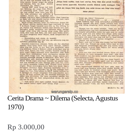
child
menu
Alamat
Rekening
Reseller
Cerita Drama ~ Dilema (Selecta, Agustus
1970)
Rp
3.000,00