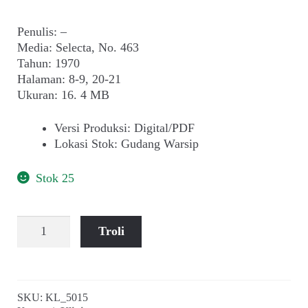
Penulis: –
Media: Selecta, No. 463
Tahun: 1970
Halaman: 8-9, 20-21
Ukuran: 16. 4 MB
Versi Produksi
:
Digital/PDF
Lokasi Stok
:
Gudang Warsip
Stok 25
Kuantitas
Troli
Cerita
Drama
~
Dilema
SKU:
KL_5015
(Selecta,