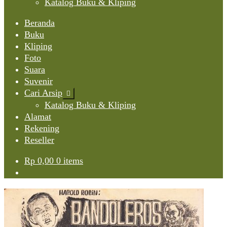
Katalog Buku & Kliping
Beranda
Buku
Kliping
Foto
Suara
Suvenir
Cari Arsip
Expand
child
Katalog Buku & Kliping
menu
Alamat
Rekening
Reseller
Rp
0,00
0 items