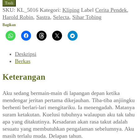
Harold
Troli
Robin
SKU:
KL_5016
Kategori:
Kliping
Label
Cerita Pendek
,
~
Harold Robin
,
Sastra
,
Selecta
,
Sihar Tobing
Bandoleros
Bagikan
(Selecta,
Agustus
1970)
Deskripsi
Berkas
Keterangan
Aku sedang bermain-main di lapangan depan ketika
mendengar jeritan pertama dikejauhan. Tiba-tiba anjiingku
berhenti berlari-lari mengitariku. Ia menengadah. Matanya
suram ketakutan. Kuelusi tubuhnya walaupun aku tak tahu
apa yang ditakutinya. Kesadaran akan rasa takut adalah
sesuatu yang membutuhkan pengalaman sebelumnya. Aku
masih terlalu muda. Delapan tahun.