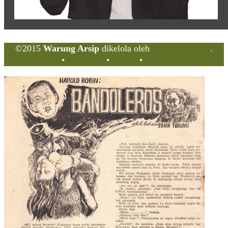
©2015
Warung Arsip
dikelola oleh
Indonesia Buku
.
Tentang
•
Peta Situs
•
Kerani
•
Privacy Policy