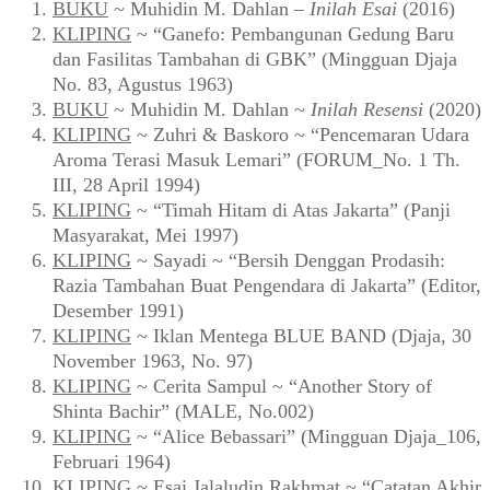
BUKU
~ Muhidin M. Dahlan –
Inilah Esai
(2016)
KLIPING
~ “Ganefo: Pembangunan Gedung Baru
dan Fasilitas Tambahan di GBK” (Mingguan Djaja
No. 83, Agustus 1963)
BUKU
~ Muhidin M. Dahlan ~
Inilah Resensi
(2020)
KLIPING
~ Zuhri & Baskoro ~ “Pencemaran Udara
Aroma Terasi Masuk Lemari” (FORUM_No. 1 Th.
III, 28 April 1994)
KLIPING
~ “Timah Hitam di Atas Jakarta” (Panji
Masyarakat, Mei 1997)
KLIPING
~ Sayadi ~ “Bersih Denggan Prodasih:
Razia Tambahan Buat Pengendara di Jakarta” (Editor,
Desember 1991)
KLIPING
~ Iklan Mentega BLUE BAND (Djaja, 30
November 1963, No. 97)
KLIPING
~ Cerita Sampul ~ “Another Story of
Shinta Bachir” (MALE, No.002)
KLIPING
~ “Alice Bebassari” (Mingguan Djaja_106,
Februari 1964)
KLIPING
~ Esai Jalaludin Rakhmat ~ “Catatan Akhir