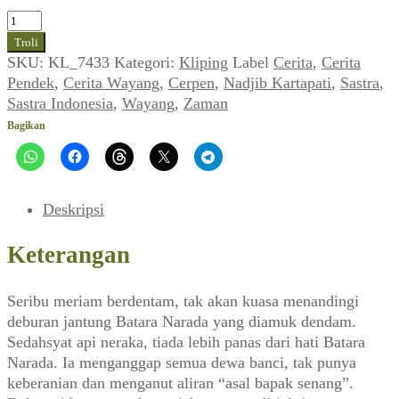
Kuantitas
Cerita
Troli
Nadjib
SKU:
KL_7433
Kategori:
Kliping
Label
Cerita
,
Cerita
Kartapati
Pendek
,
Cerita Wayang
,
Cerpen
,
Nadjib Kartapati
,
Sastra
,
~
Sastra Indonesia
,
Wayang
,
Zaman
Lahirnya
Bagikan
Wisanggeni
(Zaman_No.
45,
02
Deskripsi
Agustus
1981)
Keterangan
Seribu meriam berdentam, tak akan kuasa menandingi
deburan jantung Batara Narada yang diamuk dendam.
Sedahsyat api neraka, tiada lebih panas dari hati Batara
Narada. Ia menganggap semua dewa banci, tak punya
keberanian dan menganut aliran “asal bapak senang”.