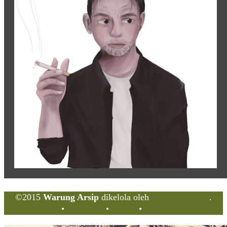
©2015
Warung Arsip
dikelola oleh
Indonesia Buku
.
Tentang
•
Peta Situs
•
Kerani
•
Privacy Policy