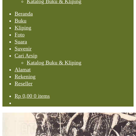
Katalog Buku & Kliping
Beranda
Buku
Kliping
Foto
Suara
Suvenir
Cari Arsip
Katalog Buku & Kliping
Alamat
Rekening
Reseller
Rp
0,00
0 items