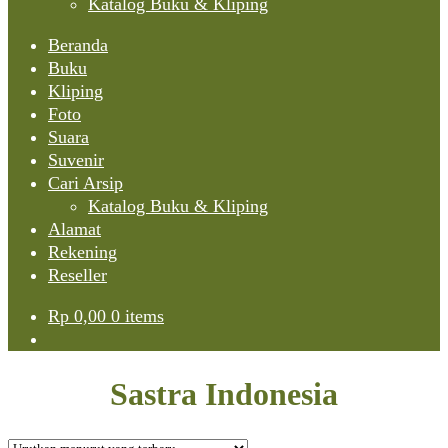
Katalog Buku & Kliping
Beranda
Buku
Kliping
Foto
Suara
Suvenir
Cari Arsip
Katalog Buku & Kliping
Alamat
Rekening
Reseller
Rp
0,00
0 items
Sastra Indonesia