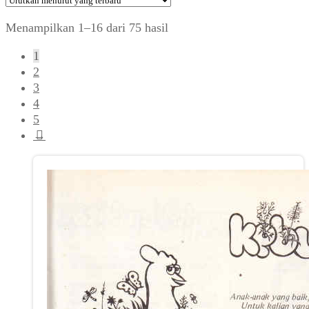
Diurutkan
Menampilkan 1–16 dari 75 hasil
menurut
1
yang
2
terbaru
3
4
5
→