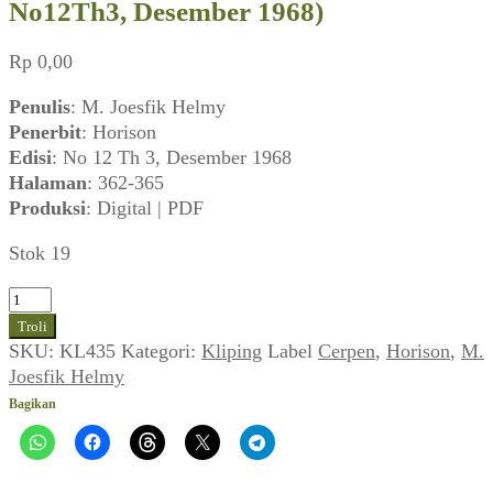
No12Th3, Desember 1968)
Rp
0,00
Penulis
: M. Joesfik Helmy
Penerbit
: Horison
Edisi
: No 12 Th 3, Desember 1968
Halaman
: 362-365
Produksi
: Digital | PDF
Stok 19
Kuantitas
Cerpen
Troli
M.
SKU:
KL435
Kategori:
Kliping
Label
Cerpen
,
Horison
,
M.
Joesfik
Joesfik Helmy
Helmy
Bagikan
(Horison,
No12Th3,
Desember