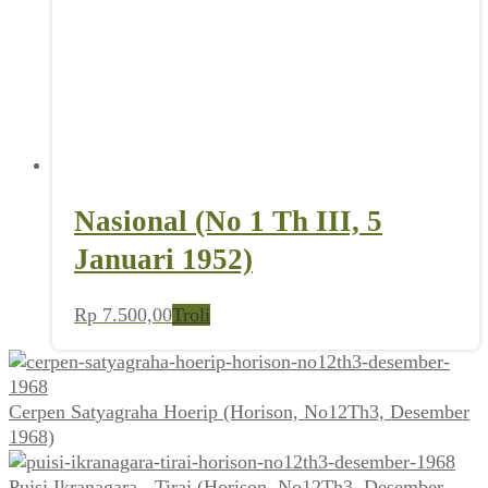
Nasional (No 1 Th III, 5
Januari 1952)
Rp
7.500,00
Troli
Cerpen Satyagraha Hoerip (Horison, No12Th3, Desember
1968)
Puisi Ikranagara - Tirai (Horison, No12Th3, Desember