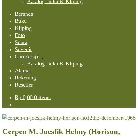
Katalog Buku & Kliping
Beranda
Buku
Kliping
Foto
Suara
Suvenir
Cari Arsip
Expand
Katalog Buku & Kliping
child
Alamat
menu
Rekening
Reseller
Rp
0,00
0 items
Cerpen M. Joesfik Helmy (Horison,