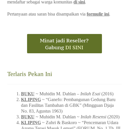
mendaftar sebagai warga komunitas
di sini
.
Pertanyaan atau saran bisa disampaikan via
formulir ini
.
Terlaris Pekan Ini
BUKU
~ Muhidin M. Dahlan –
Inilah Esai
(2016)
KLIPING
~ “Ganefo: Pembangunan Gedung Baru
dan Fasilitas Tambahan di GBK” (Mingguan Djaja
No. 83, Agustus 1963)
BUKU
~ Muhidin M. Dahlan ~
Inilah Resensi
(2020)
KLIPING
~ Zuhri & Baskoro ~ “Pencemaran Udara
Aroma Terasi Masuk Lemari” (FORUM_No. 1 Th. III,