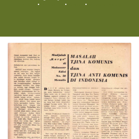
Tentang
•
Peta Situs
•
Kerani
•
Privacy Policy