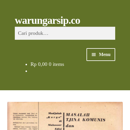
Skip
to
content
Skip
Skip
Cari
warungarsip.co
to
to
Pencarian
navigation
content
untuk:
Menu
Rp
0,00
0 items
Beranda
Buku
Kliping
Foto