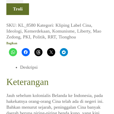
Cina
Komunis
Troli
dan
Anti
Komunis
SKU:
KL_8580
Kategori:
Kliping
Label
Cina
,
di
Ideologi
,
Kemerdekaan
,
Komunisme
,
Liberty
,
Mao
Indonesia
Zedong
,
PKI
,
Politik
,
RRT
,
Tionghoa
(LIBERTY_No.
Bagikan
0876,
20
Juni
1970)
Deskripsi
Keterangan
Jauh sebelum kolonialis Belanda ke Indonesia, pada
hakekatnya orang-orang Cina telah ada di negeri ini.
Bahkan menurut sejarah, peninggalan Cina banyak
daerah berupa piring-piring benda kuno, yang kini