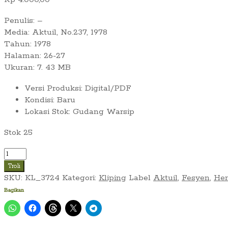
Penulis: –
Media: Aktuil, No.237, 1978
Tahun: 1978
Halaman: 26-27
Ukuran: 7. 43 MB
Versi Produksi
:
Digital/PDF
Kondisi
:
Baru
Lokasi Stok
:
Gudang Warsip
Stok 25
Kuantitas
Dari
Troli
Ulang
SKU:
KL_3724
Kategori:
Kliping
Label
Aktuil
,
Fesyen
,
Hen
Tahun
Bagikan
IMA
Bandung
di