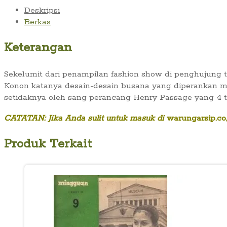
Hotel
Deskripsi
Homan
Berkas
(Aktuil,
Januari
Keterangan
1978)
Sekelumit dari penampilan fashion show di penghujung t
Konon katanya desain-desain busana yang diperankan ma
setidaknya oleh sang perancang Henry Passage yang 4 t
CATATAN: Jika Anda sulit untuk masuk di
warungarsip.co
Produk Terkait