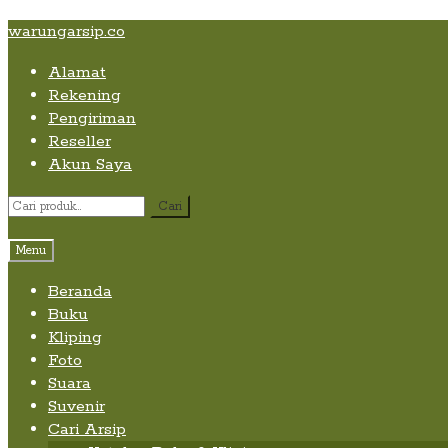
Skip
Skip
Skip
warungarsip.co
to
to
to
Alamat
content
navigation
content
Rekening
Pengiriman
Reseller
Akun Saya
Pencarian
Cari
untuk:
Menu
Beranda
Buku
Kliping
Foto
Suara
Suvenir
Cari Arsip