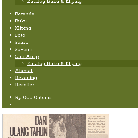
Katalog Buku & Kliping
Beranda
Buku
Kliping
Foto
Suara
Suvenir
Cari Arsip
Katalog Buku & Kliping
Alamat
Rekening
Reseller
Rp
0,00
0 items