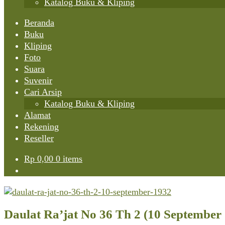
Katalog Buku & Kliping
Beranda
Buku
Kliping
Foto
Suara
Suvenir
Cari Arsip
Katalog Buku & Kliping
Alamat
Rekening
Reseller
Rp
0,00
0 items
Daulat Ra’jat No 36 Th 2 (10 September