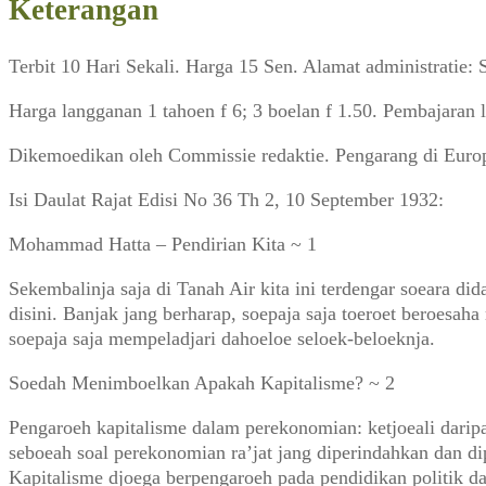
Keterangan
Terbit 10 Hari Sekali. Harga 15 Sen. Alamat administratie:
Harga langganan 1 tahoen f 6; 3 boelan f 1.50. Pembajaran 
Dikemoedikan oleh Commissie redaktie. Pengarang di Euro
Isi Daulat Rajat Edisi No 36 Th 2, 10 September 1932:
Mohammad Hatta – Pendirian Kita ~ 1
Sekembalinja saja di Tanah Air kita ini terdengar soeara di
disini. Banjak jang berharap, soepaja saja toeroet beroesa
soepaja saja mempeladjari dahoeloe seloek-beloeknja.
Soedah Menimboelkan Apakah Kapitalisme? ~ 2
Pengaroeh kapitalisme dalam perekonomian: ketjoeali daripad
seboeah soal perekonomian ra’jat jang diperindahkan dan di
Kapitalisme djoega berpengaroeh pada pendidikan politik d