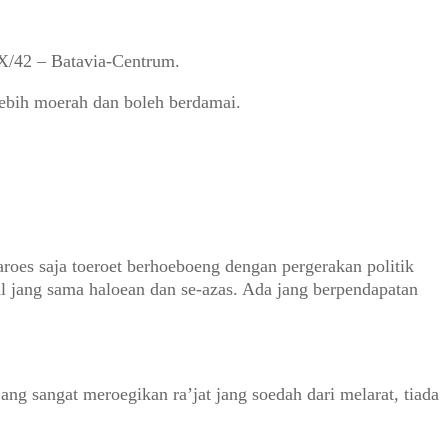
IX/42 – Batavia-Centrum.
 lebih moerah dan boleh berdamai.
aroes saja toeroet berhoeboeng dengan pergerakan politik
al jang sama haloean dan se-azas. Ada jang berpendapatan
ang sangat meroegikan ra’jat jang soedah dari melarat, tiada