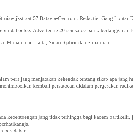
 Struiswijkstraat 57 Batavia-Centrum. Redactie: Gang Lontar 
lebih dahoeloe. Advertentie 20 sen satoe baris. berlangganan
pa: Mohammad Hatta, Sutan Sjahrir dan Suparman.
dalam pers jang menjatakan kehendak tentang sikap apa jang h
ha menimboelkan kembali persatoean didalam pergerakan radik
a keoentoengan jang tidak terhingga bagi kaoem partikelir, j
perhatikannja.
an peradaban.