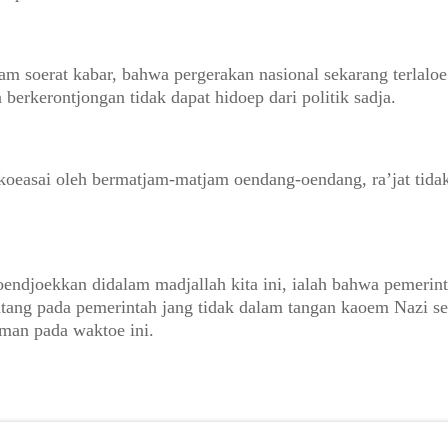
am soerat kabar, bahwa pergerakan nasional sekarang terlaloe
 berkerontjongan tidak dapat hidoep dari politik sadja.
oeasai oleh bermatjam-matjam oendang-oendang, ra’jat tida
oendjoekkan didalam madjallah kita ini, ialah bahwa pemeri
tang pada pemerintah jang tidak dalam tangan kaoem Nazi seb
rman pada waktoe ini.