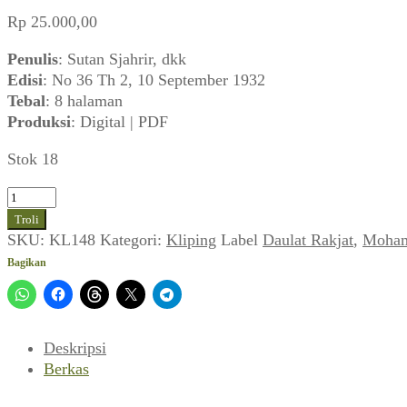
Rp
25.000,00
Penulis
: Sutan Sjahrir, dkk
Edisi
: No 36 Th 2, 10 September 1932
Tebal
: 8 halaman
Produksi
: Digital | PDF
Stok 18
Kuantitas
Daulat
Troli
Ra'jat
SKU:
KL148
Kategori:
Kliping
Label
Daulat Rakjat
,
Moham
No
Bagikan
36
Th
2
(10
Deskripsi
September
Berkas
1932)