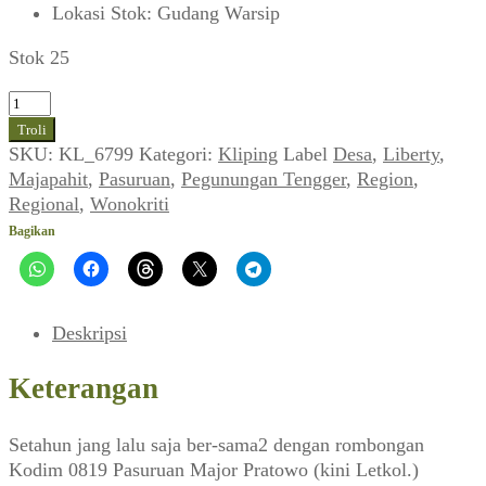
Lokasi Stok
:
Gudang Warsip
Stok 25
Kuantitas
Desa
Troli
Wonokriti,
SKU:
KL_6799
Kategori:
Kliping
Label
Desa
,
Liberty
,
Pasuruan,
Majapahit
,
Pasuruan
,
Pegunungan Tengger
,
Region
,
Jang
Regional
,
Wonokriti
Saja
Bagikan
Lihat
(Liberty_No.
918,
10
Deskripsi
April
1971)
Keterangan
Setahun jang lalu saja ber-sama2 dengan rombongan
Kodim 0819 Pasuruan Major Pratowo (kini Letkol.)