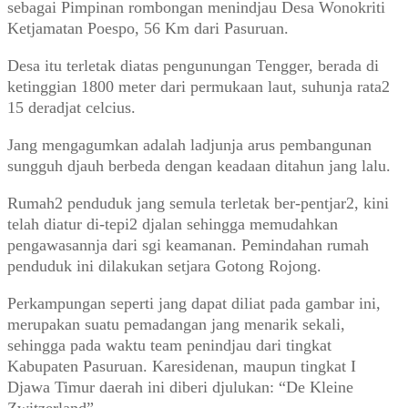
sebagai Pimpinan rombongan menindjau Desa Wonokriti
Ketjamatan Poespo, 56 Km dari Pasuruan.
Desa itu terletak diatas pengunungan Tengger, berada di
ketinggian 1800 meter dari permukaan laut, suhunja rata2
15 deradjat celcius.
Jang mengagumkan adalah ladjunja arus pembangunan
sungguh djauh berbeda dengan keadaan ditahun jang lalu.
Rumah2 penduduk jang semula terletak ber-pentjar2, kini
telah diatur di-tepi2 djalan sehingga memudahkan
pengawasannja dari sgi keamanan. Pemindahan rumah
penduduk ini dilakukan setjara Gotong Rojong.
Perkampungan seperti jang dapat diliat pada gambar ini,
merupakan suatu pemadangan jang menarik sekali,
sehingga pada waktu team penindjau dari tingkat
Kabupaten Pasuruan. Karesidenan, maupun tingkat I
Djawa Timur daerah ini diberi djulukan: “De Kleine
Zwitzerland”