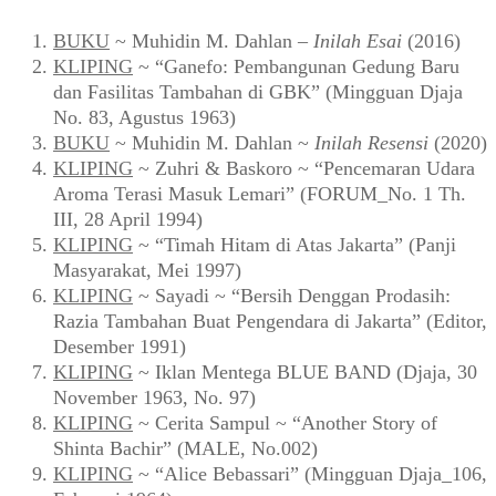
BUKU
~ Muhidin M. Dahlan –
Inilah Esai
(2016)
KLIPING
~ “Ganefo: Pembangunan Gedung Baru
dan Fasilitas Tambahan di GBK” (Mingguan Djaja
No. 83, Agustus 1963)
BUKU
~ Muhidin M. Dahlan ~
Inilah Resensi
(2020)
KLIPING
~ Zuhri & Baskoro ~ “Pencemaran Udara
Aroma Terasi Masuk Lemari” (FORUM_No. 1 Th.
III, 28 April 1994)
KLIPING
~ “Timah Hitam di Atas Jakarta” (Panji
Masyarakat, Mei 1997)
KLIPING
~ Sayadi ~ “Bersih Denggan Prodasih:
Razia Tambahan Buat Pengendara di Jakarta” (Editor,
Desember 1991)
KLIPING
~ Iklan Mentega BLUE BAND (Djaja, 30
November 1963, No. 97)
KLIPING
~ Cerita Sampul ~ “Another Story of
Shinta Bachir” (MALE, No.002)
KLIPING
~ “Alice Bebassari” (Mingguan Djaja_106,