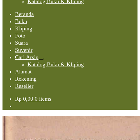
Katalog Buku & Kliping
Beranda
Buku
Kliping
Foto
Suara
Suvenir
Cari Arsip
Expand
Katalog Buku & Kliping
child
Alamat
menu
Rekening
Reseller
Rp
0,00
0 items