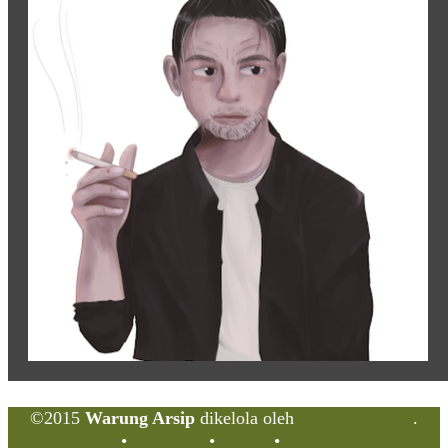
©2015
Warung Arsip
dikelola oleh
Indonesia Buku
.
Tentang
•
Peta Situs
•
Kerani
•
Privacy Policy