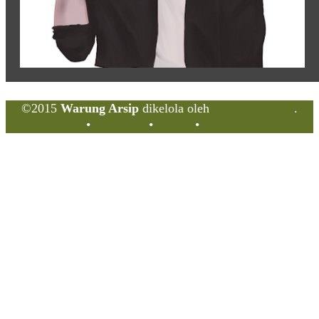
©2015
Warung Arsip
dikelola oleh
Indonesia Buku
.
Tentang
•
Peta Situs
•
Kerani
•
Privacy Policy