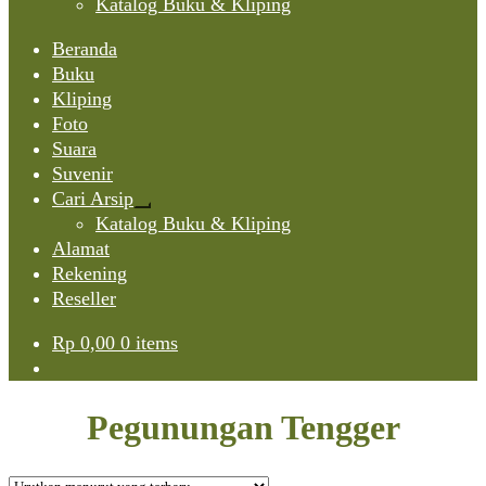
Katalog Buku & Kliping
Beranda
Buku
Kliping
Foto
Suara
Suvenir
Cari Arsip
Expand
Katalog Buku & Kliping
child
Alamat
menu
Rekening
Reseller
Rp
0,00
0 items
Pegunungan Tengger