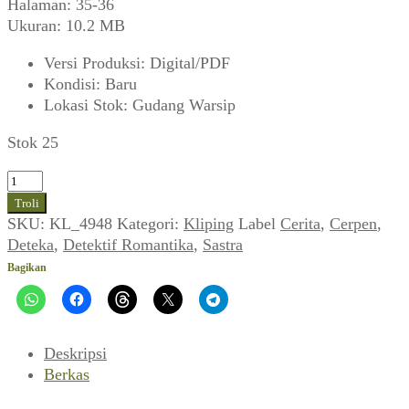
Halaman: 35-36
Ukuran: 10.2 MB
Versi Produksi
:
Digital/PDF
Kondisi
:
Baru
Lokasi Stok
:
Gudang Warsip
Stok 25
Kuantitas
Deteka
Troli
~
SKU:
KL_4948
Kategori:
Kliping
Label
Cerita
,
Cerpen
,
Suatu
Deteka
,
Detektif Romantika
,
Sastra
Riset
Bagikan
yang
Berhasil
(Detektif
Romantika,
Deskripsi
Juli
Berkas
1972)