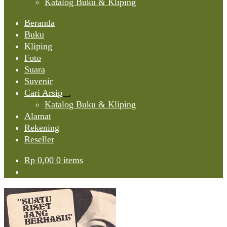
Katalog Buku & Kliping
Beranda
Buku
Kliping
Foto
Suara
Suvenir
Cari Arsip
Expand
Katalog Buku & Kliping
child
Alamat
menu
Rekening
Reseller
Rp
0,00
0 items