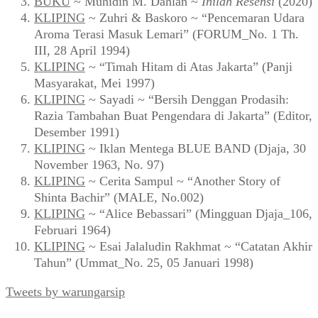
BUKU
~ Muhidin M. Dahlan ~
Inilah Resensi
(2020)
KLIPING
~ Zuhri & Baskoro ~ “Pencemaran Udara
Aroma Terasi Masuk Lemari” (FORUM_No. 1 Th.
III, 28 April 1994)
KLIPING
~ “Timah Hitam di Atas Jakarta” (Panji
Masyarakat, Mei 1997)
KLIPING
~ Sayadi ~ “Bersih Denggan Prodasih:
Razia Tambahan Buat Pengendara di Jakarta” (Editor,
Desember 1991)
KLIPING
~ Iklan Mentega BLUE BAND (Djaja, 30
November 1963, No. 97)
KLIPING
~ Cerita Sampul ~ “Another Story of
Shinta Bachir” (MALE, No.002)
KLIPING
~ “Alice Bebassari” (Mingguan Djaja_106,
Februari 1964)
KLIPING
~ Esai Jalaludin Rakhmat ~ “Catatan Akhir
Tahun” (Ummat_No. 25, 05 Januari 1998)
Tweets by warungarsip