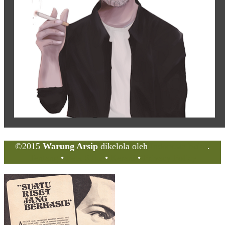
©2015
Warung Arsip
dikelola oleh
Indonesia Buku
.
Tentang
•
Peta Situs
•
Kerani
•
Privacy Policy