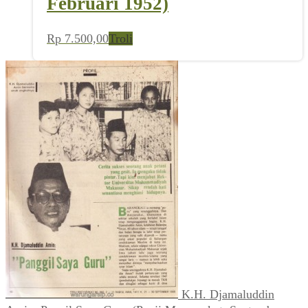
Februari 1952)
Rp
7.500,00
Troli
K.H. Djamaluddin