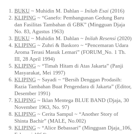
BUKU
~ Muhidin M. Dahlan –
Inilah Esai
(2016)
KLIPING
~ “Ganefo: Pembangunan Gedung Baru
dan Fasilitas Tambahan di GBK” (Mingguan Djaja
No. 83, Agustus 1963)
BUKU
~ Muhidin M. Dahlan ~
Inilah Resensi
(2020)
KLIPING
~ Zuhri & Baskoro ~ “Pencemaran Udara
Aroma Terasi Masuk Lemari” (FORUM_No. 1 Th.
III, 28 April 1994)
KLIPING
~ “Timah Hitam di Atas Jakarta” (Panji
Masyarakat, Mei 1997)
KLIPING
~ Sayadi ~ “Bersih Denggan Prodasih:
Razia Tambahan Buat Pengendara di Jakarta” (Editor,
Desember 1991)
KLIPING
~ Iklan Mentega BLUE BAND (Djaja, 30
November 1963, No. 97)
KLIPING
~ Cerita Sampul ~ “Another Story of
Shinta Bachir” (MALE, No.002)
KLIPING
~ “Alice Bebassari” (Mingguan Djaja_106,