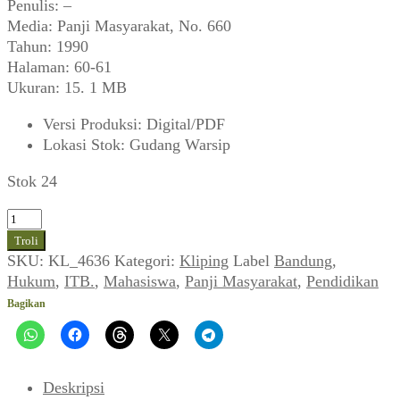
Penulis: –
Media: Panji Masyarakat, No. 660
Tahun: 1990
Halaman: 60-61
Ukuran: 15. 1 MB
Versi Produksi
:
Digital/PDF
Lokasi Stok
:
Gudang Warsip
Stok 24
Kuantitas
Eks
Troli
Mahasiswa
SKU:
KL_4636
Kategori:
Kliping
Label
Bandung
,
ITB:
Hukum
,
ITB.
,
Mahasiswa
,
Panji Masyarakat
,
Pendidikan
Kebonwaru-
Bagikan
Nusakambangan-
Sukamiskin
(Panji
Masyarakat,
Deskripsi