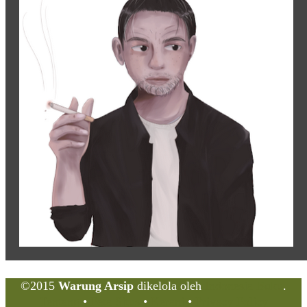
©2015
Warung Arsip
dikelola oleh
Indonesia Buku
.
Tentang
•
Peta Situs
•
Kerani
•
Privacy Policy