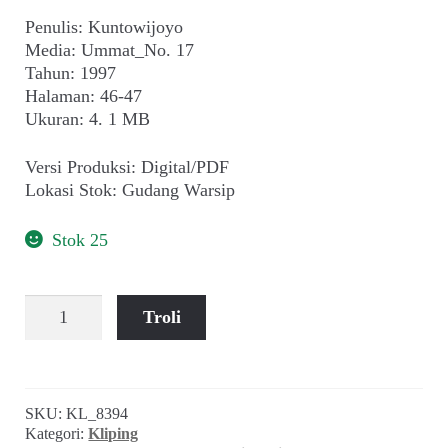
Penulis: Kuntowijoyo
Media: Ummat_No. 17
Tahun: 1997
Halaman: 46-47
Ukuran: 4. 1 MB
Versi Produksi: Digital/PDF
Lokasi Stok: Gudang Warsip
Stok 25
Kuantitas
Troli
Esai
Kuntowijoyo
~
Keterbatasan
SKU:
KL_8394
Negara
Kategori:
Kliping
(Ummat_No.