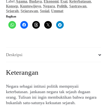
Label
Agama
,
Budaya
,
Ekonomi
,
Esai
,
Keterbatasan
,
17,
Konsep
,
Kuntowijoyo
,
Negara
,
Politik
,
Sastrawan
,
17
Sejarah
,
Sejarawan
,
Sosial
,
Ummat
Maret
Bagikan
1997)
Deskripsi
Keterangan
Negara sebagai intitusi politik mempnyaii
keterbatasan. jankauan negara tak sejauh dugaan
orang. Tulisan ini ingin membuktikan bahwa negara
bukanlah satu-satunya kekuatan sejarah.