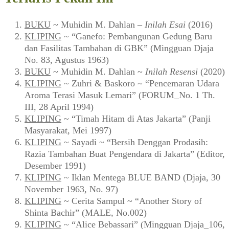
BUKU
~ Muhidin M. Dahlan –
Inilah Esai
(2016)
KLIPING
~ “Ganefo: Pembangunan Gedung Baru
dan Fasilitas Tambahan di GBK” (Mingguan Djaja
No. 83, Agustus 1963)
BUKU
~ Muhidin M. Dahlan ~
Inilah Resensi
(2020)
KLIPING
~ Zuhri & Baskoro ~ “Pencemaran Udara
Aroma Terasi Masuk Lemari” (FORUM_No. 1 Th.
III, 28 April 1994)
KLIPING
~ “Timah Hitam di Atas Jakarta” (Panji
Masyarakat, Mei 1997)
KLIPING
~ Sayadi ~ “Bersih Denggan Prodasih:
Razia Tambahan Buat Pengendara di Jakarta” (Editor,
Desember 1991)
KLIPING
~ Iklan Mentega BLUE BAND (Djaja, 30
November 1963, No. 97)
KLIPING
~ Cerita Sampul ~ “Another Story of
Shinta Bachir” (MALE, No.002)
KLIPING
~ “Alice Bebassari” (Mingguan Djaja_106,