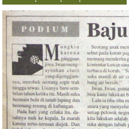
Tentang
•
Peta Situs
•
Kerani
•
Privacy Policy