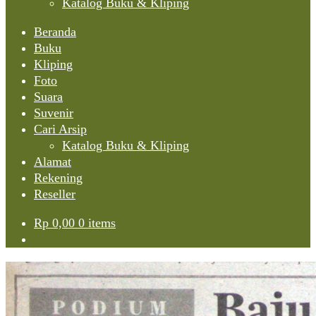
Katalog Buku & Kliping
Beranda
Buku
Kliping
Foto
Suara
Suvenir
Cari Arsip
Katalog Buku & Kliping
Alamat
Rekening
Reseller
Rp
0,00
0 items