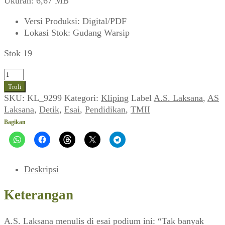
Ukuran: 6,67 MB
Versi Produksi
:
Digital/PDF
Lokasi Stok
:
Gudang Warsip
Stok 19
Kuantitas
Esai
Troli
Podium
SKU:
KL_9299
Kategori:
Kliping
Label
A.S. Laksana
,
AS
A.S.
Laksana
,
Detik
,
Esai
,
Pendidikan
,
TMII
Laksana:
Bagikan
Baju
Paling
Buruk
Deskripsi
Keterangan
A.S. Laksana menulis di esai podium ini: “Tak banyak