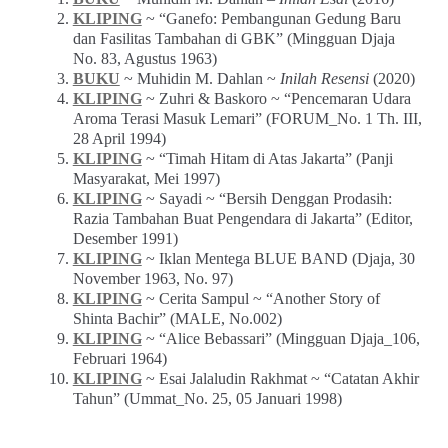
KLIPING
~ “Ganefo: Pembangunan Gedung Baru
dan Fasilitas Tambahan di GBK” (Mingguan Djaja
No. 83, Agustus 1963)
BUKU
~ Muhidin M. Dahlan ~
Inilah Resensi
(2020)
KLIPING
~ Zuhri & Baskoro ~ “Pencemaran Udara
Aroma Terasi Masuk Lemari” (FORUM_No. 1 Th. III,
28 April 1994)
KLIPING
~ “Timah Hitam di Atas Jakarta” (Panji
Masyarakat, Mei 1997)
KLIPING
~ Sayadi ~ “Bersih Denggan Prodasih:
Razia Tambahan Buat Pengendara di Jakarta” (Editor,
Desember 1991)
KLIPING
~ Iklan Mentega BLUE BAND (Djaja, 30
November 1963, No. 97)
KLIPING
~ Cerita Sampul ~ “Another Story of
Shinta Bachir” (MALE, No.002)
KLIPING
~ “Alice Bebassari” (Mingguan Djaja_106,
Februari 1964)
KLIPING
~ Esai Jalaludin Rakhmat ~ “Catatan Akhir
Tahun” (Ummat_No. 25, 05 Januari 1998)