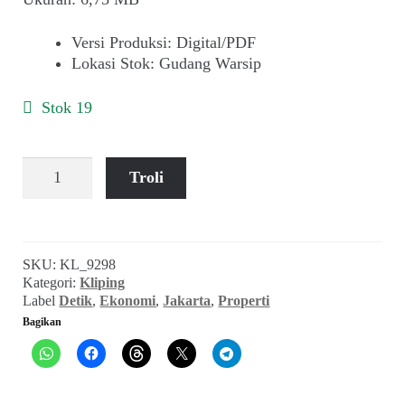
Versi Produksi
:
Digital/PDF
Lokasi Stok
:
Gudang Warsip
Stok 19
Kuantitas
Troli
Bisnis
Properti:
Booming
Pencakar
SKU:
KL_9298
Langit
Kategori:
Kliping
Babak
Label
Detik
,
Ekonomi
,
Jakarta
,
Properti
II
Bagikan