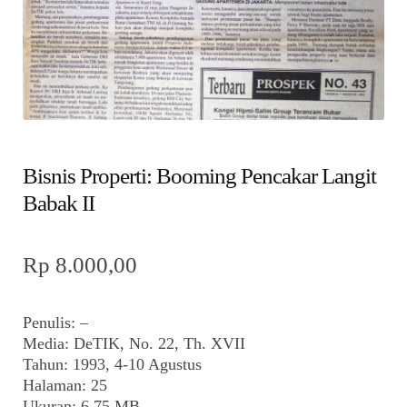
child
menu
Alamat
Rekening
Reseller
Bisnis Properti: Booming Pencakar Langit
Babak II
Rp
8.000,00
Penulis: –
Media: DeTIK, No. 22, Th. XVII
Tahun: 1993, 4-10 Agustus
Halaman: 25
Ukuran: 6,75 MB