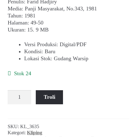
Penulis: Farid Hadjiry
Media: Panji Masyarakat, No.343, 1981
Tahun: 1981
Halaman: 49-50
Ukuran: 15. 9 MB
Versi Produksi
:
Digital/PDF
Kondisi
:
Baru
Lokasi Stok
:
Gudang Warsip
Stok 24
Kuantitas
Troli
Farid
Hadjiry
~
Tiga
SKU:
KL_3635
Macam
Kategori:
Kliping
Pemimpin