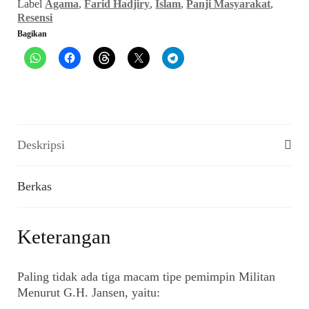
Label
Agama
,
Farid Hadjiry
,
Islam
,
Panji Masyarakat
,
Islam
Resensi
(Panji
Bagikan
Masyarakat,
November
1981)
Deskripsi
Berkas
Keterangan
Paling tidak ada tiga macam tipe pemimpin Militan
Menurut G.H. Jansen, yaitu: