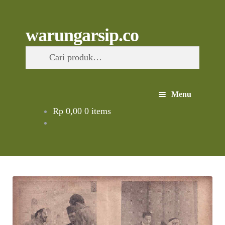
Skip
to
content
Skip
Skip
Cari
warungarsip.co
to
to
Pencarian
navigation
content
untuk:
Menu
Rp
0,00
0 items
Beranda
Buku
Kliping
Foto