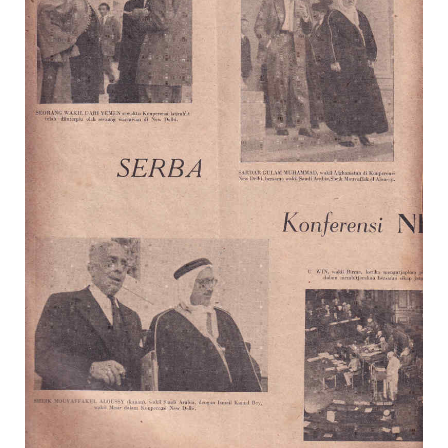
Suara
Suvenir
Expand
Cari Arsip
child
menu
Alamat
Rekening
Reseller