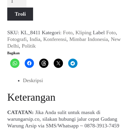
Foto
Konferensi
Troli
New
Delhi,
India
SKU:
KL_8411
Kategori:
Foto
,
Kliping
Label
Foto
,
(MIMBAR
Fotografi
,
India
,
Konferensi
,
Mimbar Indonesia
,
New
Indonesia_No.
Delhi
,
Politik
13,
Bagikan
23
Maret
1949)
Deskripsi
Keterangan
CATATAN:
Jika Anda sulit untuk masuk di
warungarsip.co, silakan hubungi jalur cepat Gudang
Warung Arsip via SMS/Whatsapp ~ 0878-3913-7459