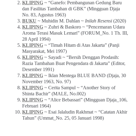
KLIPING
~ “Ganefo: Pembangunan Gedung Baru
dan Fasilitas Tambahan di GBK” (Mingguan Djaja
No. 83, Agustus 1963)
BUKU
~ Muhidin M. Dahlan ~
Inilah Resensi
(2020)
KLIPING
~ Zuhri & Baskoro ~ “Pencemaran Udara
Aroma Terasi Masuk Lemari” (FORUM_No. 1 Th. III,
28 April 1994)
KLIPING
~ “Timah Hitam di Atas Jakarta” (Panji
Masyarakat, Mei 1997)
KLIPING
~ Sayadi ~ “Bersih Denggan Prodasih:
Razia Tambahan Buat Pengendara di Jakarta” (Editor,
Desember 1991)
KLIPING
~ Iklan Mentega BLUE BAND (Djaja, 30
November 1963, No. 97)
KLIPING
~ Cerita Sampul ~ “Another Story of
Shinta Bachir” (MALE, No.002)
KLIPING
~ “Alice Bebassari” (Mingguan Djaja_106,
Februari 1964)
KLIPING
~ Esai Jalaludin Rakhmat ~ “Catatan Akhir
Tahun” (Ummat_No. 25, 05 Januari 1998)